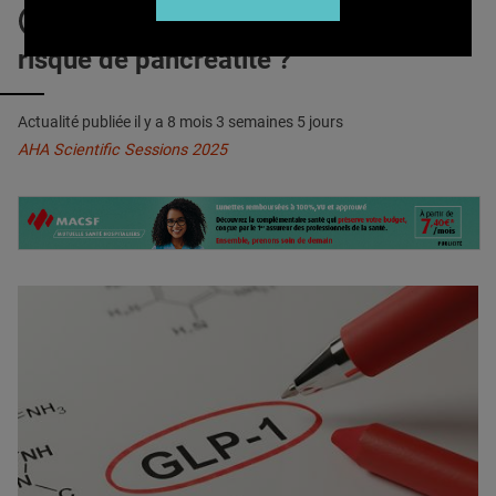
QUI SOMMES-NOUS ?
AGONISTES du GLP-1 : Quel
risque de pancréatite ?
PUBLICITÉ
CONDITIONS GÉNÉRALES
Actualité publiée il y a
8 mois 3 semaines 5 jours
CONTACT
AHA Scientific Sessions 2025
CRÉDITS