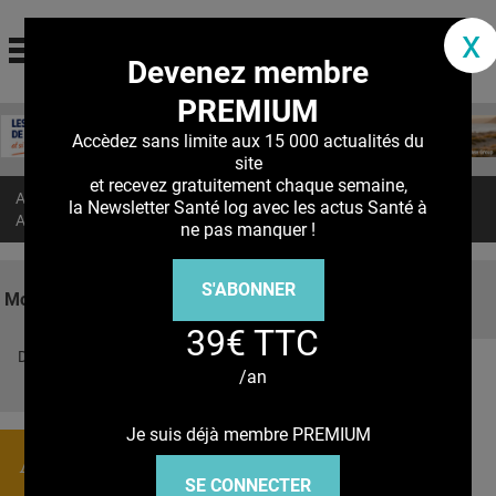
santé log
x
Devenez membre
La communauté des professionnels de santé
PREMIUM
Jump to navigation
MON COMPTE
Accèdez sans limite aux 15 000 actualités du
site
ABONNEMENT
et recevez gratuitement chaque semaine,
Accueil
>
Actualités
>
la Newsletter Santé log avec les actus Santé à
S'ABONNER À LA REVUE SOIN À DOMICILE
AGONISTES du GLP-1 : Quel risque de pancréatite ?
ne pas manquer !
ACTUS
S'ABONNER
DOSSIERS
Mots clés
39€ TTC
RÉSEAUX
Découvrez nos réseaux sociaux
/an
E-REVUE SAD
Facebook
Twitter
Pinterest
Tiktok
Youbute
THÉMA
Je suis déjà membre PREMIUM
Actualités
L'APP
SE CONNECTER