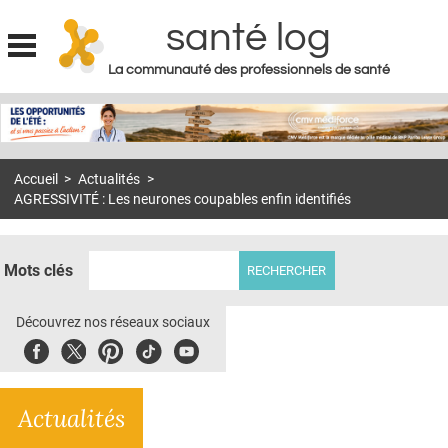
santé log
La communauté des professionnels de santé
Jump to navigation
MON COMPTE
ABONNEMENT
Accueil
>
Actualités
>
S'ABONNER À LA REVUE SOIN À DOMICILE
AGRESSIVITÉ : Les neurones coupables enfin identifiés
ACTUS
DOSSIERS
Mots clés
RÉSEAUX
Découvrez nos réseaux sociaux
E-REVUE SAD
Facebook
Twitter
Pinterest
Tiktok
Youbute
THÉMA
Actualités
L'APP