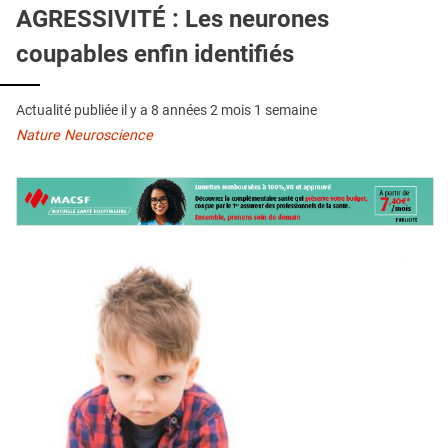
QUI SOMMES-NOUS ?
AGRESSIVITÉ : Les neurones
coupables enfin identifiés
PUBLICITÉ
CONDITIONS GÉNÉRALES
Actualité publiée il y a
8 années 2 mois 1 semaine
CONTACT
Nature Neuroscience
CRÉDITS