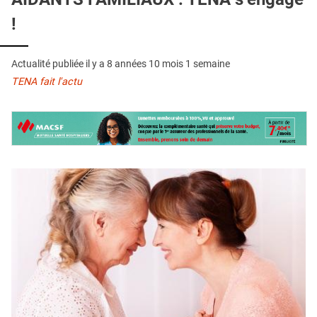
QUI SOMMES-NOUS ?
!
PUBLICITÉ
CONDITIONS GÉNÉRALES
Actualité publiée il y a
8 années 10 mois 1 semaine
TENA fait l'actu
CONTACT
CRÉDITS