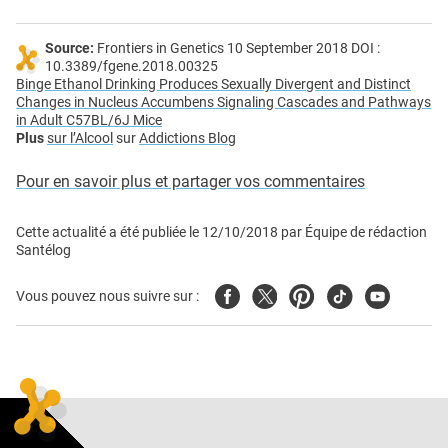
Source:
Frontiers in Genetics 10 September 2018 DOI :
10.3389/fgene.2018.00325
Binge Ethanol Drinking Produces Sexually Divergent and Distinct
Changes in Nucleus Accumbens Signaling Cascades and Pathways
in Adult C57BL/6J Mice
Plus
sur l’Alcool
sur
Addictions Blog
Pour en savoir plus et partager vos commentaires
Cette actualité a été publiée le
12/10/2018
par
Équipe de rédaction
Santélog
Facebook
Twitter
Pinterest
Tiktok
Youtube
Vous pouvez nous suivre sur :