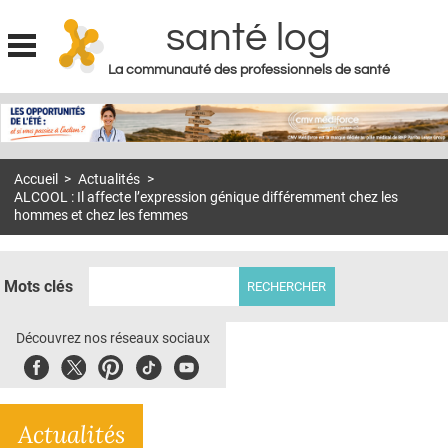
santé log
La communauté des professionnels de santé
Jump to navigation
MON COMPTE
ABONNEMENT
Accueil
>
Actualités
>
S'ABONNER À LA REVUE SOIN À DOMICILE
ALCOOL : Il affecte l’expression génique différemment chez les
hommes et chez les femmes
ACTUS
DOSSIERS
Mots clés
RÉSEAUX
Découvrez nos réseaux sociaux
E-REVUE SAD
Facebook
Twitter
Pinterest
Tiktok
Youbute
THÉMA
L'APP
Actualités