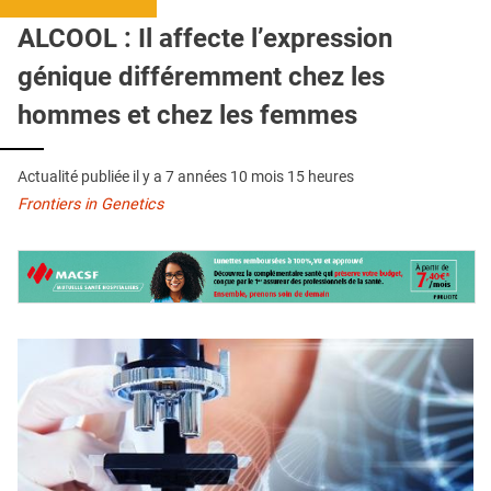
QUI SOMMES-NOUS ?
ALCOOL : Il affecte l’expression
PUBLICITÉ
génique différemment chez les
CONDITIONS GÉNÉRALES
hommes et chez les femmes
CONTACT
Actualité publiée il y a
7 années 10 mois 15 heures
CRÉDITS
Frontiers in Genetics