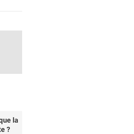
ue la
te ?