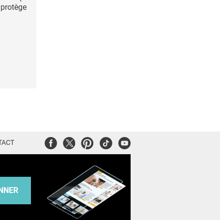
 protège
Facebook
Twitter
Pinterest
Tiktok
Youtube
TACT
NNER