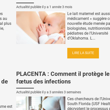
Actualité publiée il y a
1 année 3 mois
es
Le lait maternel est auss
fs au
médicament » suggère c
al plus
nouvelle étude menée pa
ie,
biologistes, nutritionnist
pédiatres de l’Université
d'Oklahoma. L...
LIRE LA SUITE
PLACENTA : Comment il protège le
e de
fœtus des infections
Actualité publiée il y a
3 années 3 semaines
Ces chercheurs de l’Unive
South Florida (USF Heal
sme est
décryptent le processus 