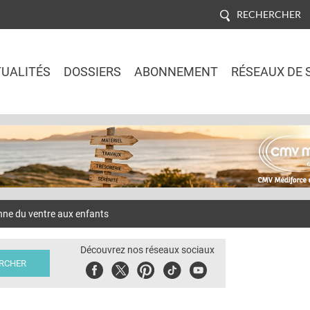
RECHERCHER
UALITÉS
DOSSIERS
ABONNEMENT
RÉSEAUX DE 
Jump to navigation
nne du ventre aux enfants
Découvrez nos réseaux sociaux
Facebook
Twitter
Pinterest
Tiktok
Youbute