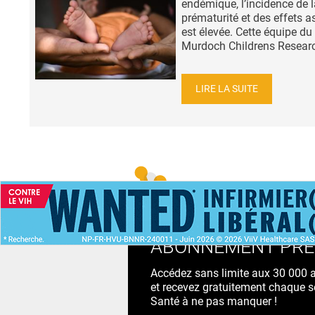
endémique, l’incidence de l
prématurité et des effets a
est élevée. Cette équipe du
Murdoch Childrens Researc
LIRE LA SUITE
ACCUEIL
NEWS
ABONNEMENT PR
Accédez sans limite aux 30 000 ac
et recevez gratuitement chaque s
Santé à ne pas manquer !