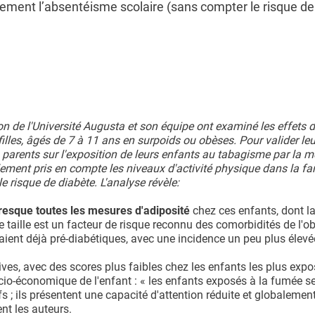
nalement l’absentéisme scolaire (sans compter le risque d
ion de l'Université Augusta et son équipe ont examiné les effets 
illes, âgés de 7 à 11 ans en surpoids ou obèses. Pour valider le
 parents sur l'exposition de leurs enfants au tabagisme par la 
ement pris en compte les niveaux d'activité physique dans la fam
le risque de diabète. L'analyse révèle:
presque toutes les mesures d'adiposité
chez ces enfants, dont la
 taille est un facteur de risque reconnu des comorbidités de l'ob
aient déjà pré-diabétiques, avec une incidence un peu plus élevé
tives, avec des scores plus faibles chez les enfants les plus exp
cio-économique de l'enfant : « les enfants exposés à la fumée s
fs ; ils présentent une capacité d'attention réduite et globalemen
nt les auteurs.