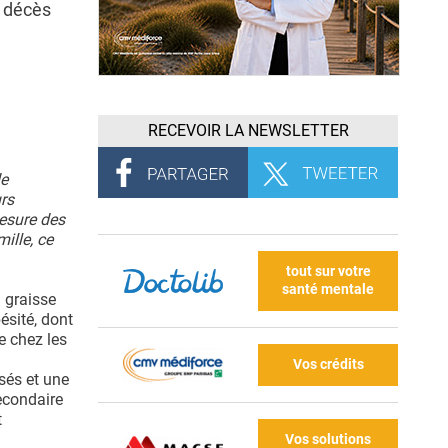
e décès
RECEVOIR LA NEWSLETTER
de
urs
mesure des
ille, ce
tout sur votre
santé mentale
 graisse
ésité, dont
e chez les
Vos crédits
osés et une
econdaire
t
Vos solutions