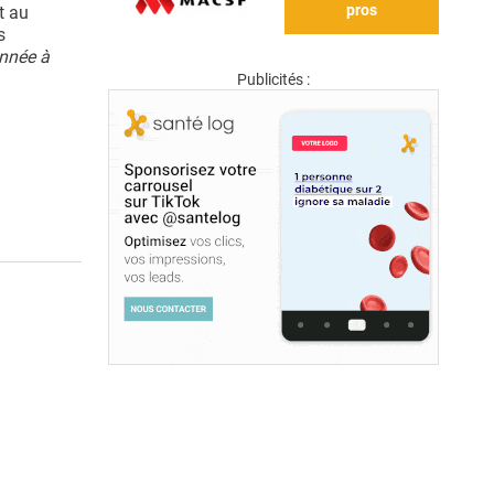
pros
t au
s
année à
Publicités :