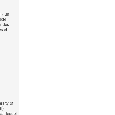
i « un
ette
r des
es et
rsity of
th)
par lequel