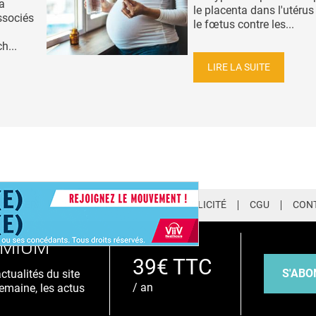
a
le placenta dans l'utérus
ssociés
le fœtus contre les...
h...
LIRE LA SUITE
LETTER
QUI SOMMES-NOUS ?
PUBLICITÉ
CGU
CON
EMIUM
39€ TTC
S'ABO
tualités du site
/ an
emaine, les actus