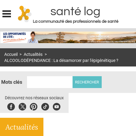
santé log
La communauté des professionnels de santé
Jump to navigation
MON COMPTE
ABONNEMENT
Accueil
>
Actualités
>
S'ABONNER À LA REVUE SOIN À DOMICILE
ALCOOLODÉPENDANCE : La désamorcer par l'épigénétique ?
ACTUS
DOSSIERS
Mots clés
RÉSEAUX
Découvrez nos réseaux sociaux
E-REVUE SAD
Facebook
Twitter
Pinterest
Tiktok
Youbute
THÉMA
Actualités
L'APP