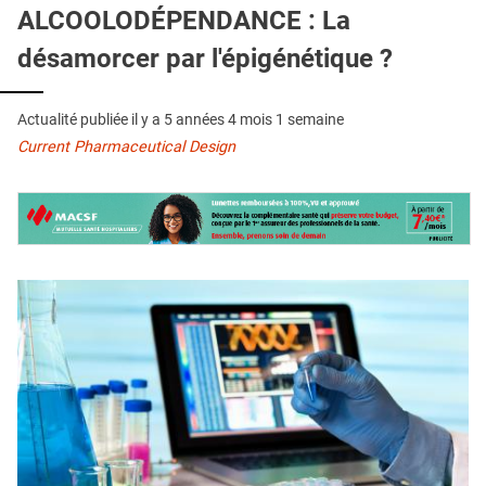
QUI SOMMES-NOUS ?
ALCOOLODÉPENDANCE : La
désamorcer par l'épigénétique ?
PUBLICITÉ
CONDITIONS GÉNÉRALES
Actualité publiée il y a
5 années 4 mois 1 semaine
CONTACT
Current Pharmaceutical Design
CRÉDITS