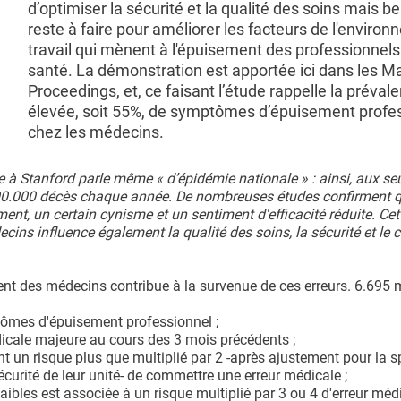
d’optimiser la sécurité et la qualité des soins mais 
reste à faire pour améliorer les facteurs de l'enviro
travail qui mènent à l'épuisement des professionnels
santé. La démonstration est apportée ici dans les Ma
Proceedings, et, ce faisant l’étude rappelle la préval
élevée, soit 55%, de symptômes d’épuisement profe
chez les médecins.
e à Stanford parle même « d’épidémie nationale » : ainsi, aux seu
200.000 décès chaque année. De nombreuses études confirment q
t, un certain cynisme et un sentiment d'efficacité réduite. Cet
ins influence également la qualité des soins, la sécurité et le 
ment des médecins contribue à la survenue de ces erreurs. 6.695
tômes d'épuisement professionnel ;
cale majeure au cours des 3 mois précédents ;
 un risque plus que multiplié par 2 -après ajustement pour la sp
sécurité de leur unité- de commettre une erreur médicale ;
aibles est associée à un risque multiplié par 3 ou 4 d'erreur mé