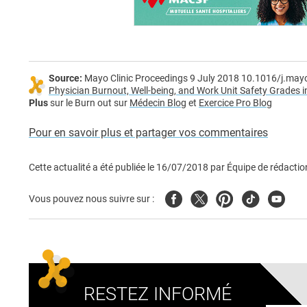
Source:
Mayo Clinic Proceedings 9 July 2018 10.1016/j.ma
Physician Burnout, Well-being, and Work Unit Safety Grades i
Plus
sur le Burn out sur
Médecin Blog
et
Exercice Pro Blog
Pour en savoir plus et partager vos commentaires
Cette actualité a été publiée le
16/07/2018
par
Équipe de rédactio
Facebook
Twitter
Pinterest
Tiktok
Youtub
Vous pouvez nous suivre sur :
RESTEZ INFORMÉ
Adresse