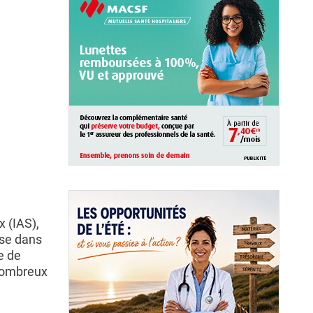
 (IAS),
use dans
e de
 nombreux