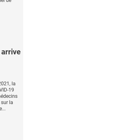
nel de
arrive
2021, la
OVID-19
médecins
 sur la
...