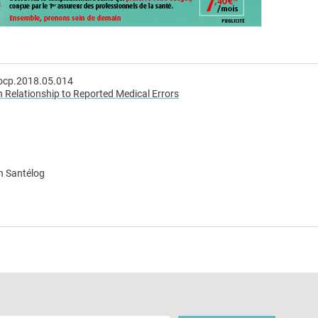
yocp.2018.05.014
n Relationship to Reported Medical Errors
n Santélog
e
 e-mail