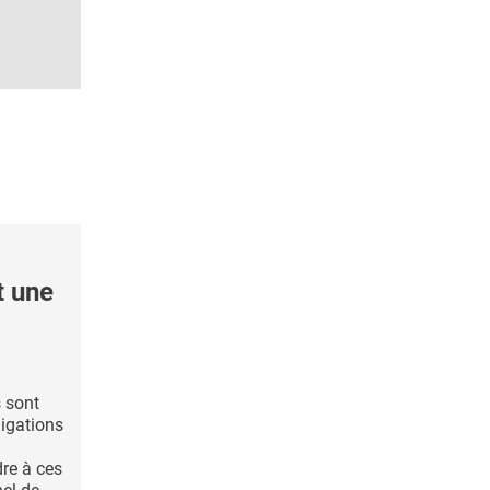
t une
s sont
igations
re à ces