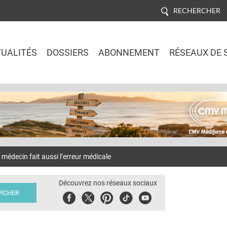
RECHERCHER
UALITÉS
DOSSIERS
ABONNEMENT
RÉSEAUX DE 
Jump to navigation
decin fait aussi l’erreur médicale
Découvrez nos réseaux sociaux
Facebook
Twitter
Pinterest
Tiktok
Youbute