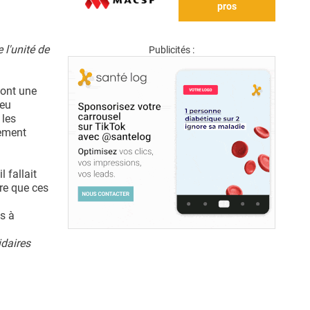
pros
 l'unité de
Publicités :
 ont une
peu
 les
sement
 fallait
tre que ces
es à
idaires