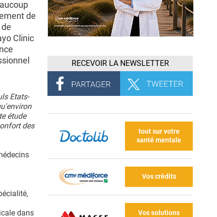
beaucoup
nnement de
 de
yo Clinic
ence
ssionnel
RECEVOIR LA NEWSLETTER
ls Etats-
u'environ
te étude
confort des
tout sur votre
santé mentale
 médecins
Vos crédits
écialité,
dicale dans
Vos solutions