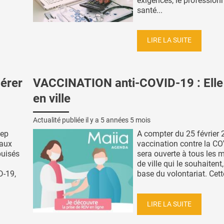
exigences, le profession
santé...
LIRE LA SUITE
érer
VACCINATION anti-COVID-19 : Elle 
en ville
Actualité publiée il y a
5 années 5 mois
eep
A compter du 25 février 
 aux
vaccination contre la C
puisés
sera ouverte à tous les 
de ville qui le souhaitent,
D-19,
base du volontariat. Cette
LIRE LA SUITE