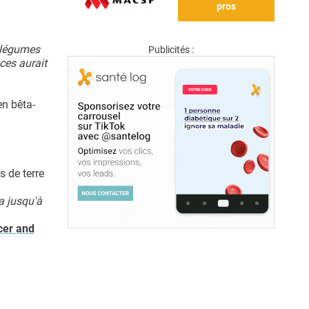
pros
t légumes
Publicités :
ces aurait
en bêta-
 de terre
a jusqu'à
ncer and