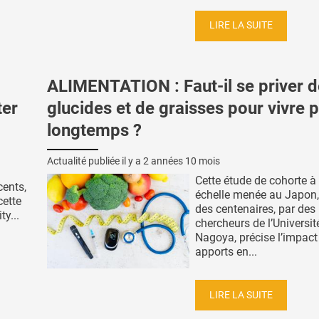
LIRE LA SUITE
ALIMENTATION : Faut-il se priver d
ter
glucides et de graisses pour vivre p
longtemps ?
Actualité publiée il y a
2 années 10 mois
Cette étude de cohorte à
cents,
échelle menée au Japon
cette
des centenaires, par des
y...
chercheurs de l’Universit
Nagoya, précise l’impact
apports en...
LIRE LA SUITE