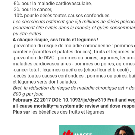
-8% pour la maladie cardiovasculaire,
-3% pour le cancer,
-10% pour le décès toutes causes confondues.
Les chercheurs estiment que 5,6 millions de décès précoc
pourraient être évités dans le monde, et qu'en consommant
pu être évités.
A chaque risque, ses fruits et légumes !
-prévention du risque de maladie coronarienne : pommes ou
carotène (carottes et patates douces), fruits et légumes ri
-prévention de l'AVC : pommes ou poires, agrumes, légume
maladies cardiovasculaires - pommes ou poires, agrumes, 
-cancer total : légumes crucifères (chou-fleur et brocoli) ;
-décès toutes causes confondues : pommes ou poires, bai
et légumes verts dont salades.
Bref, la réduction du risque de maladie chronique est « d
800 g par jour.
February 22 2017 DOI: 10.1093/ije/dyw319
Fruit and ve
all-cause mortality–a systematic review and dose-respo
Plus sur
les bénéfices des fruits et légumes