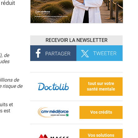
 réduit
RECEVOIR LA NEWSLETTER
), de
tudes
llions de
tout sur votre
e risque de
santé mentale
uits et
s est
Vos crédits
Vos solutions