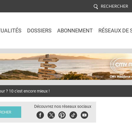
RECHERCHER
UALITÉS
DOSSIERS
ABONNEMENT
RÉSEAUX DE 
Jump to navigation
ur ? 10 c'est encore mieux !
Découvrez nos réseaux sociaux
Facebook
Twitter
Pinterest
Tiktok
Youbute