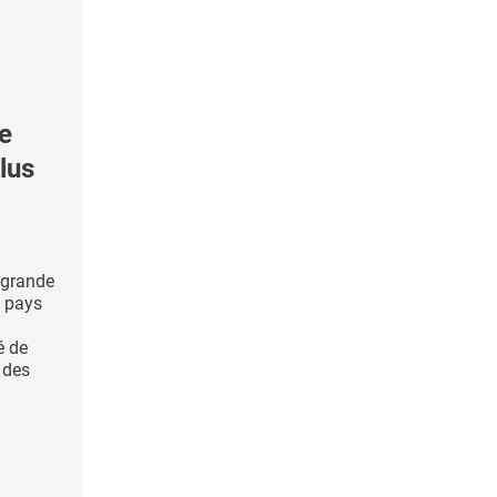
e
lus
 grande
, pays
é de
 des