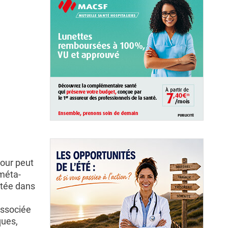
jour peut
 méta-
ntée dans
associée
ques,