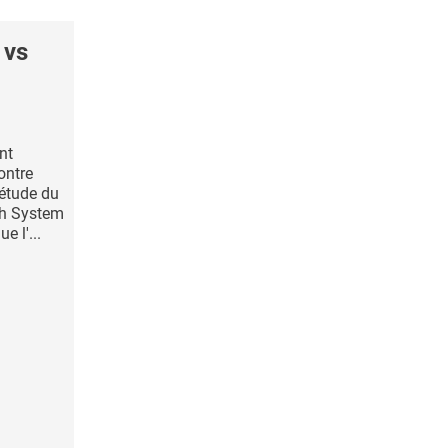
 vs
nt
ontre
 étude du
th System
 l'...