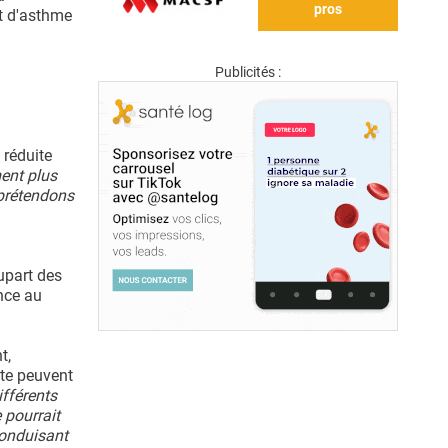
pros
et d'asthme
Publicités :
 réduite
ent plus
 prétendons
.
lupart des
ance au
t,
ite peuvent
ifférents
 pourrait
conduisant