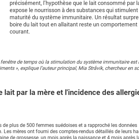
précisément, l’hypothèse que le lait consommé par 
expose le nourrisson à des substances qui stimulent 
maturité du système immunitaire. Un résultat surpre
boire du lait tout en allaitant reste un comportement
courant.
e fenêtre de temps où la stimulation du système immunitaire est
iments », explique l’auteur principal, Mia Stråvik, chercheur en s
lait par la mère et l'incidence des allergi
es de plus de 500 femmes suédoises et a rapproché les données
an. Les mères ont fourni des comptes-rendus détaillés de leurs h
maine de grossesse, un mois après la naissance et 4 mois après l