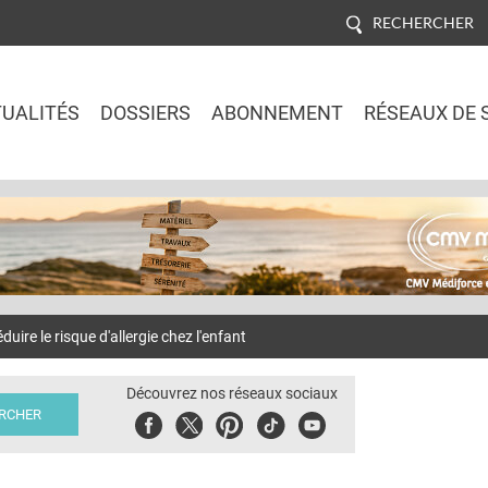
RECHERCHER
UALITÉS
DOSSIERS
ABONNEMENT
RÉSEAUX DE 
Jump to navigation
uire le risque d'allergie chez l'enfant
Découvrez nos réseaux sociaux
Facebook
Twitter
Pinterest
Tiktok
Youbute