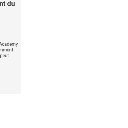
nt du
k Academy
comment
 peut