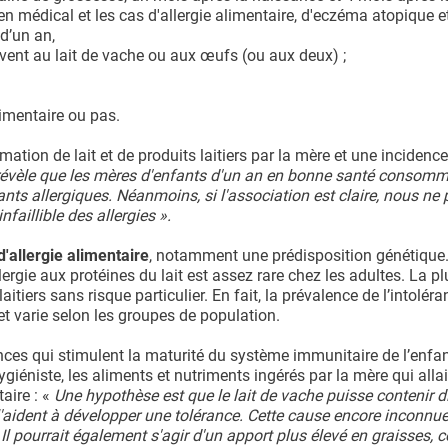
en médical et les cas d'allergie alimentaire, d'eczéma atopique 
 d’un an,
uvent au lait de vache ou aux œufs (ou aux deux) ;
limentaire ou pas.
ation de lait et de produits laitiers par la mère et une incidence
révèle que les mères d'enfants d'un an en bonne santé consomm
ants allergiques. Néanmoins, si l'association est claire, nous ne
faillible des allergies ».
'allergie alimentaire
, notamment une prédisposition génétique
lergie aux protéines du lait est assez rare chez les adultes. La p
iers sans risque particulier. En fait, la prévalence de l’intolér
t varie selon les groupes de population.
nces qui stimulent la maturité du système immunitaire de l’enfan
ygiéniste, les aliments et nutriments ingérés par la mère qui alla
aire : «
Une hypothèse est que le lait de vache puisse contenir d
l'aident à développer une tolérance. Cette cause encore inconnue
 Il pourrait également s'agir d'un apport plus élevé en graisses, 