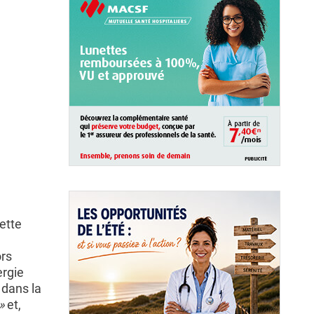
cette
ors
ergie
 dans la
»
et,