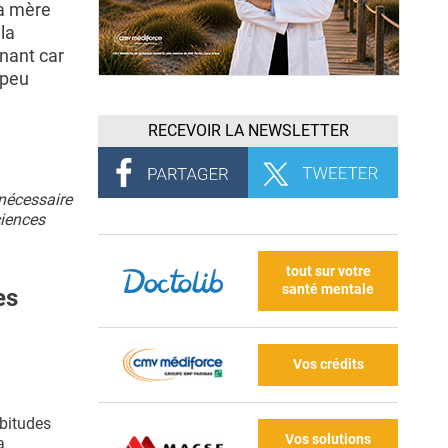
la mère
la
nant car
 peu
RECEVOIR LA NEWSLETTER
 nécessaire
ciences
tout sur votre
santé mentale
es
Vos crédits
abitudes
Vos solutions
a