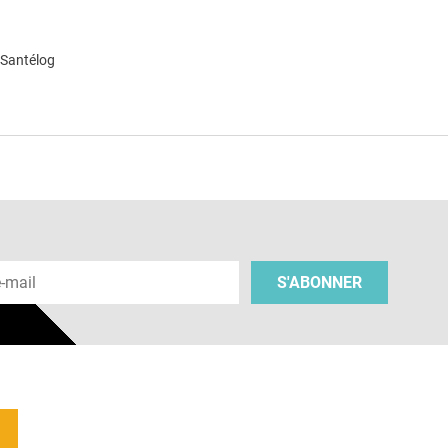
 Santélog
e
 e-mail
S'ABONNER