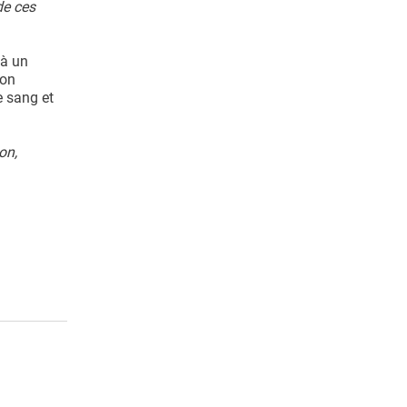
de ces
 à un
ion
e sang et
on,