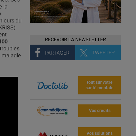
e la
c
nieurs du
(KRISS)
ent
RECEVOIR LA NEWSLETTER
 100
 troubles
a maladie
tout sur votre
santé mentale
Vos crédits
Vos solutions