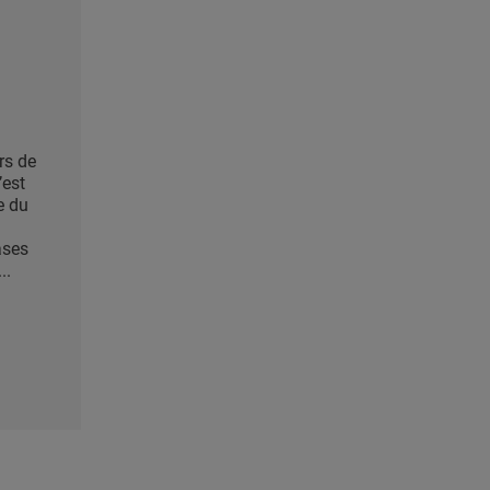
rs de
’est
e du
ases
..