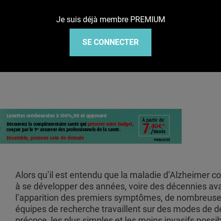
Je suis déjà membre PREMIUM
asensible multiplie les marqueurs par 10
SE CONNECTER
Alors qu’il est entendu que la maladie d’Alzheimer
à se développer des années, voire des décennies av
l‘apparition des premiers symptômes, de nombreus
équipes de recherche travaillent sur des modes de d
précoce, les plus simples et les moins invasifs possi