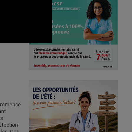
0
 commence
ant
es
étection
bles. Ces