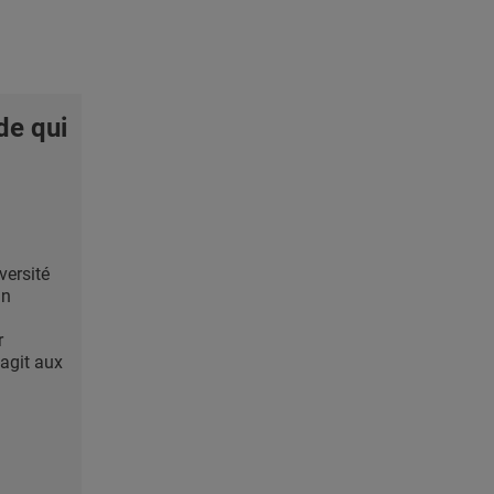
de qui
versité
un
r
agit aux