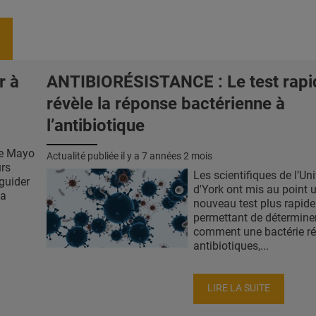
r à
ANTIBIORÉSISTANCE : Le test rapi
révèle la réponse bactérienne à
l’antibiotique
ue Mayo
Actualité publiée il y a
7 années 2 mois
rs
Les scientifiques de l’Uni
guider
d'York ont mis au point 
la
nouveau test plus rapide
permettant de détermine
comment une bactérie ré
antibiotiques,...
LIRE LA SUITE