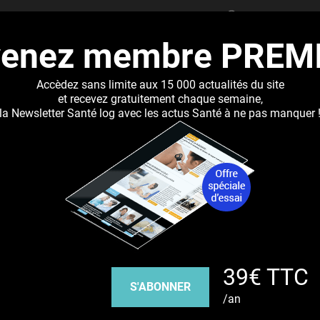
RECHERCHER
venez membre PREM
UALITÉS
DOSSIERS
ABONNEMENT
RÉSEAUX DE 
Accèdez sans limite aux 15 000 actualités du site
et recevez gratuitement chaque semaine,
la Newsletter Santé log avec les actus Santé à ne pas manquer 
Jump to navigation
 multiplie les marqueurs par 100 millions
Découvrez nos réseaux sociaux
39€ TTC
Facebook
Twitter
Pinterest
Tiktok
Youbute
S'ABONNER
/an