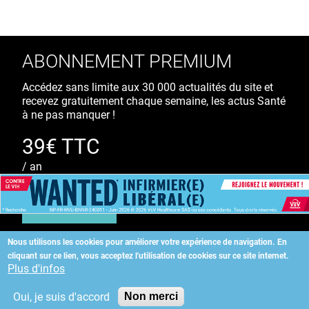
ABONNEMENT PREMIUM
Accédez sans limite aux 30 000 actualités du site et
recevez gratuitement chaque semaine, les actus Santé
à ne pas manquer !
39€ TTC
/ an
S'ABONNER
Nous utilisons les cookies pour améliorer votre expérience de navigation.
En
cliquant sur ce lien, vous acceptez l'utilisation de cookies sur ce site internet.
Copyright
©
2026 ALLIEDHEALTH
Plus d'infos
Oui, je suis d'accord
Non merci
KAURIWEB