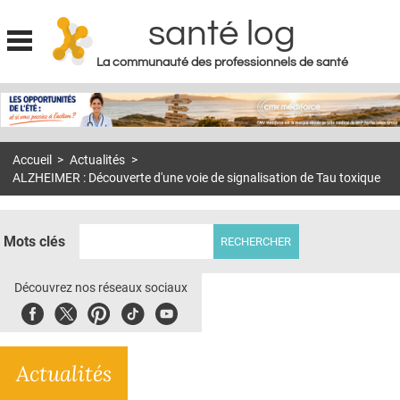
santé log
La communauté des professionnels de santé
Jump to navigation
MON COMPTE
ABONNEMENT
Accueil
>
Actualités
>
S'ABONNER À LA REVUE SOIN À DOMICILE
ALZHEIMER : Découverte d'une voie de signalisation de Tau toxique
ACTUS
DOSSIERS
Mots clés
RÉSEAUX
Découvrez nos réseaux sociaux
E-REVUE SAD
Facebook
Twitter
Pinterest
Tiktok
Youbute
THÉMA
Actualités
L'APP