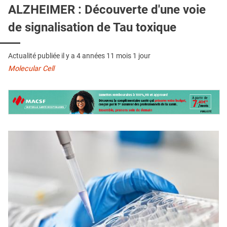
QUI SOMMES-NOUS ?
ALZHEIMER : Découverte d'une voie
de signalisation de Tau toxique
PUBLICITÉ
CONDITIONS GÉNÉRALES
Actualité publiée il y a
4 années 11 mois 1 jour
CONTACT
Molecular Cell
CRÉDITS