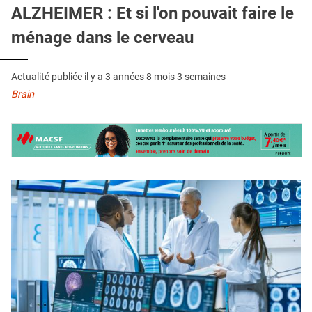
QUI SOMMES-NOUS ?
ALZHEIMER : Et si l'on pouvait faire le
ménage dans le cerveau
PUBLICITÉ
CONDITIONS GÉNÉRALES
Actualité publiée il y a
3 années 8 mois 3 semaines
CONTACT
Brain
CRÉDITS