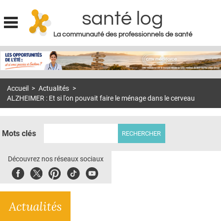
santé log
La communauté des professionnels de santé
Jump to navigation
MON COMPTE
ABONNEMENT
Accueil
>
Actualités
>
S'ABONNER À LA REVUE SOIN À DOMICILE
ALZHEIMER : Et si l'on pouvait faire le ménage dans le cerveau
ACTUS
DOSSIERS
Mots clés
RÉSEAUX
Découvrez nos réseaux sociaux
E-REVUE SAD
Facebook
Twitter
Pinterest
Tiktok
Youbute
THÉMA
Actualités
L'APP