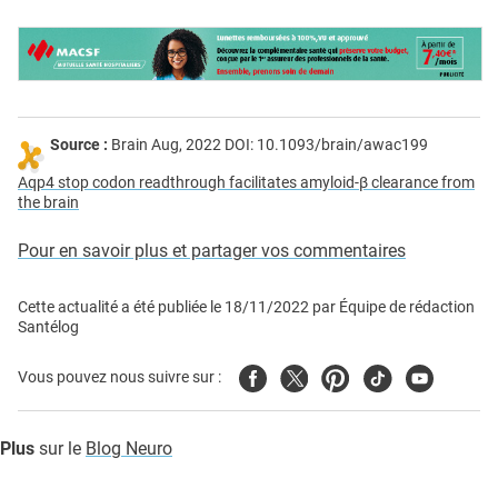
Source :
Brain Aug, 2022 DOI: 10.1093/brain/awac199
Aqp4 stop codon readthrough facilitates amyloid-β clearance from
the brain
Pour en savoir plus et partager vos commentaires
Cette actualité a été publiée le
18/11/2022
par
Équipe de rédaction
Santélog
Facebook
Twitter
Pinterest
Tiktok
Youtube
Vous pouvez nous suivre sur :
Plus
sur le
Blog Neuro