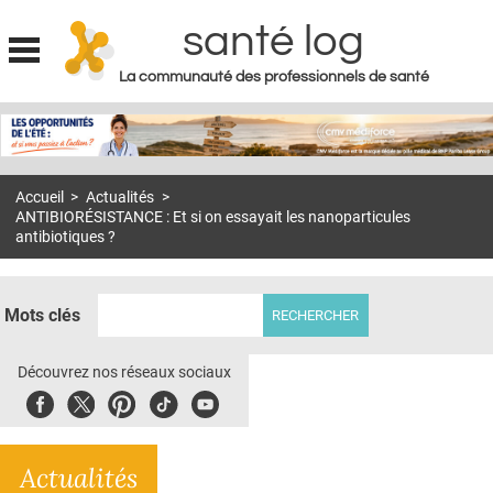
santé log
La communauté des professionnels de santé
Jump to navigation
MON COMPTE
ABONNEMENT
Accueil
>
Actualités
>
S'ABONNER À LA REVUE SOIN À DOMICILE
ANTIBIORÉSISTANCE : Et si on essayait les nanoparticules
antibiotiques ?
ACTUS
DOSSIERS
Mots clés
RÉSEAUX
Découvrez nos réseaux sociaux
E-REVUE SAD
Facebook
Twitter
Pinterest
Tiktok
Youbute
THÉMA
L'APP
Actualités