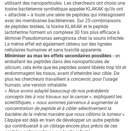
utilisant des nanoparticules. Les chercheurs ont choisi une
toxine bactérienne synthétique appelée KLAKAK qu’ils ont
« attachée » à toute une série de peptides qui interagissent
avec les membranes bactériennes. Sur 25 combinaisons
de peptides testées, la toxine KLAKAK et le peptide
lactoferrine forment un complexe 30 fois plus efficace à
éliminer Pseudomonas aeruginosa chez la souris infectée.
Le même effet est également obtenu sur des lignées
cellulaires humaines et sans toxicité apparente.
Minimiser au max les effets secondaires possibles :
en
emballant les peptides dans des nanoparticules de
silicium, cela évite que les peptides soient libérés trop tôt et
endommagent les tissus, avant d’atteindre leur cible. De
plus les chercheurs travaillent à concevoir, pour l’usage
humain, une version inhalable.
«
Nous avons adapté beaucoup de nos précédents
concepts liés à nos travaux sur le cancer
», expliquent les
scientifiques, «
nous sommes parvenus à augmenter la
concentration de peptide et à cibler sélectivement la
bactérie de la même manière que nous ciblons la tumeur
».
L’équipe est déjà en train de développer un autre peptide
qui contribuerait à un ciblage encore plus précis de ces