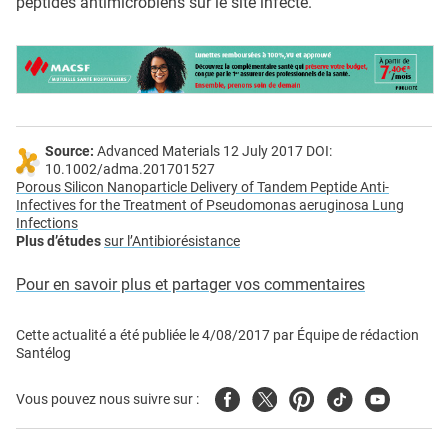
peptides antimicrobiens sur le site infecté.
Source:
Advanced Materials 12 July 2017 DOI:
10.1002/adma.201701527
Porous Silicon Nanoparticle Delivery of Tandem Peptide Anti-
Infectives for the Treatment of Pseudomonas aeruginosa Lung
Infections
Plus d’études
sur l’Antibiorésistance
Pour en savoir plus et partager vos commentaires
Cette actualité a été publiée le
4/08/2017
par
Équipe de rédaction
Santélog
Facebook
Twitter
Pinterest
Tiktok
Youtube
Vous pouvez nous suivre sur :