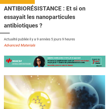
QUI SOMMES-NOUS ?
ANTIBIORÉSISTANCE : Et si on
PUBLICITÉ
essayait les nanoparticules
CONDITIONS GÉNÉRALES
antibiotiques ?
CONTACT
Actualité publiée il y a
9 années 5 jours 9 heures
CRÉDITS
Advanced Materials