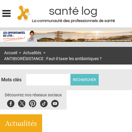
santé log
La communauté des professionnels de santé
Jump to navigation
MON COMPTE
ABONNEMENT
Accueil
>
Actualités
>
S'ABONNER À LA REVUE SOIN À DOMICILE
ANTIBIORÉSISTANCE : Faut-il taxer les antibiotiques ?
ACTUS
DOSSIERS
Mots clés
RÉSEAUX
Découvrez nos réseaux sociaux
E-REVUE SAD
Facebook
Twitter
Pinterest
Tiktok
Youbute
THÉMA
Actualités
L'APP