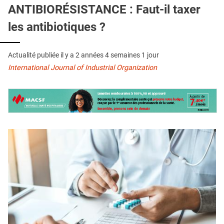
QUI SOMMES-NOUS ?
ANTIBIORÉSISTANCE : Faut-il taxer
les antibiotiques ?
PUBLICITÉ
CONDITIONS GÉNÉRALES
Actualité publiée il y a
2 années 4 semaines 1 jour
CONTACT
International Journal of Industrial Organization
CRÉDITS