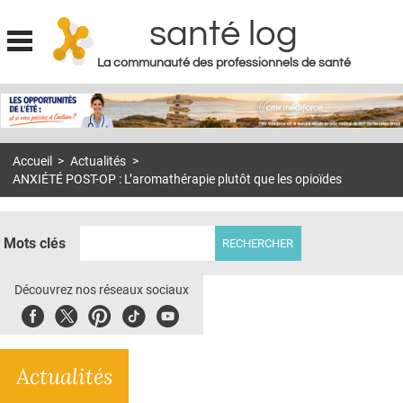
santé log
La communauté des professionnels de santé
Jump to navigation
MON COMPTE
ABONNEMENT
Accueil
>
Actualités
>
S'ABONNER À LA REVUE SOIN À DOMICILE
ANXIÉTÉ POST-OP : L’aromathérapie plutôt que les opioïdes
ACTUS
DOSSIERS
Mots clés
RÉSEAUX
Découvrez nos réseaux sociaux
E-REVUE SAD
Facebook
Twitter
Pinterest
Tiktok
Youbute
THÉMA
Actualités
L'APP