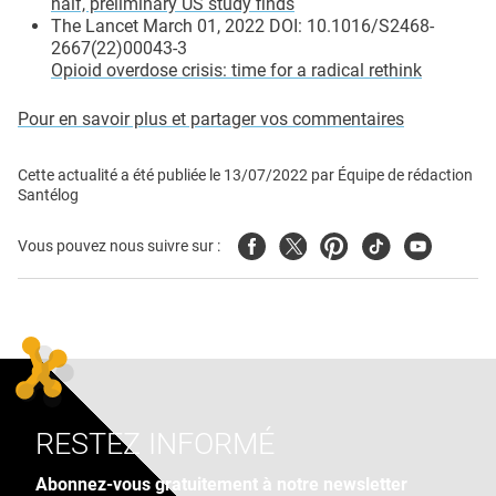
half, preliminary US study finds
The Lancet March 01, 2022 DOI: 10.1016/S2468-
2667(22)00043-3
Opioid overdose crisis: time for a radical rethink
Pour en savoir plus et partager vos commentaires
Cette actualité a été publiée le
13/07/2022
par
Équipe de rédaction
Santélog
Facebook
Twitter
Pinterest
Tiktok
Youtube
Vous pouvez nous suivre sur :
RESTEZ INFORMÉ
Abonnez-vous gratuitement à notre newsletter