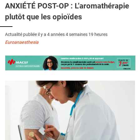
QUI SOMMES-NOUS ?
ANXIÉTÉ POST-OP : L’aromathérapie
plutôt que les opioïdes
PUBLICITÉ
CONDITIONS GÉNÉRALES
Actualité publiée il y a
4 années 4 semaines 19 heures
CONTACT
Euroanaesthesia
CRÉDITS