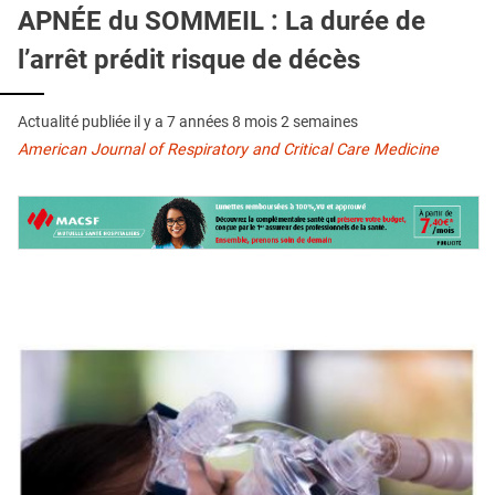
QUI SOMMES-NOUS ?
APNÉE du SOMMEIL : La durée de
l’arrêt prédit risque de décès
PUBLICITÉ
CONDITIONS GÉNÉRALES
Actualité publiée il y a
7 années 8 mois 2 semaines
CONTACT
American Journal of Respiratory and Critical Care Medicine
CRÉDITS