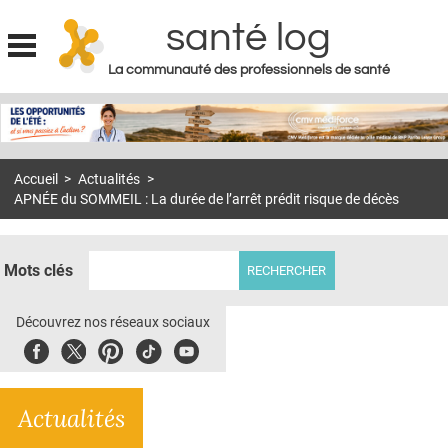
santé log
La communauté des professionnels de santé
Jump to navigation
MON COMPTE
ABONNEMENT
Accueil
>
Actualités
>
S'ABONNER À LA REVUE SOIN À DOMICILE
APNÉE du SOMMEIL : La durée de l’arrêt prédit risque de décès
ACTUS
DOSSIERS
Mots clés
RÉSEAUX
Découvrez nos réseaux sociaux
E-REVUE SAD
Facebook
Twitter
Pinterest
Tiktok
Youbute
THÉMA
Actualités
L'APP