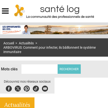
santé log
La communauté des professionnels de santé
Jump to navigation
MON COMPTE
ABONNEMENT
Accueil
>
Actualités
>
S'ABONNER À LA REVUE SOIN À DOMICILE
ARBOVIRUS: Comment pour infecter, ils bâillonnent le système
immunitaire
ACTUS
DOSSIERS
Mots clés
RÉSEAUX
Découvrez nos réseaux sociaux
E-REVUE SAD
Facebook
Twitter
Pinterest
Tiktok
Youbute
THÉMA
L'APP
Actualités