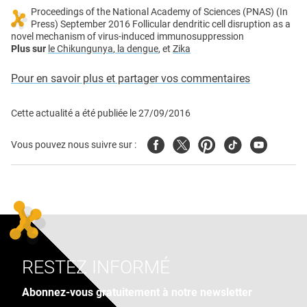
Proceedings of the National Academy of Sciences (PNAS) (In
Press) September 2016 Follicular dendritic cell disruption as a
novel mechanism of virus-induced immunosuppression
Plus sur
le Chikungunya
, la dengue
, et
Zika
Pour en savoir plus et partager vos commentaires
Cette actualité a été publiée le
27/09/2016
Facebook
Twitter
Pinterest
Tiktok
Youtube
Vous pouvez nous suivre sur :
RESTEZ INFORMÉ
Abonnez-vous gratuitement à notre newsletter
Adresse e-mail