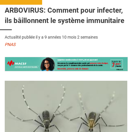
QUI SOMMES-NOUS ?
ARBOVIRUS: Comment pour infecter,
PUBLICITÉ
ils bâillonnent le système immunitaire
CONDITIONS GÉNÉRALES
Actualité publiée il y a
9 années 10 mois 2 semaines
CONTACT
PNAS
CRÉDITS