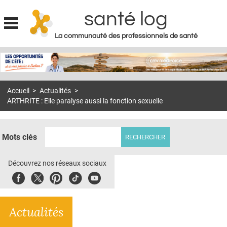
santé log
La communauté des professionnels de santé
Jump to navigation
MON COMPTE
ABONNEMENT
Accueil
>
Actualités
>
S'ABONNER À LA REVUE SOIN À DOMICILE
ARTHRITE : Elle paralyse aussi la fonction sexuelle
ACTUS
DOSSIERS
Mots clés
RÉSEAUX
Découvrez nos réseaux sociaux
E-REVUE SAD
Facebook
Twitter
Pinterest
Tiktok
Youbute
THÉMA
Actualités
L'APP