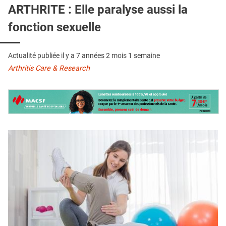
QUI SOMMES-NOUS ?
ARTHRITE : Elle paralyse aussi la
fonction sexuelle
PUBLICITÉ
CONDITIONS GÉNÉRALES
Actualité publiée il y a
7 années 2 mois 1 semaine
CONTACT
Arthritis Care & Research
CRÉDITS