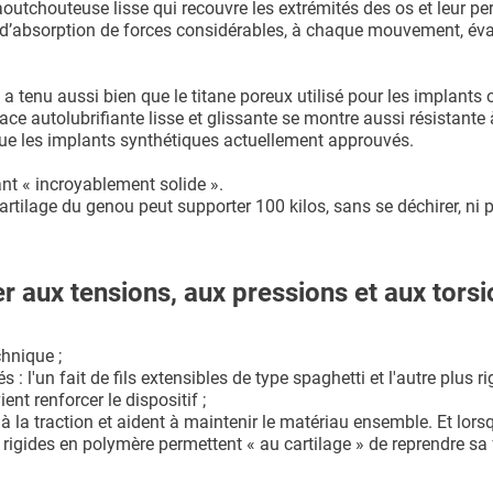
 caoutchouteuse lisse qui recouvre les extrémités des os et leur p
té d’absorption de forces considérables, à chaque mouvement, év
u a tenu aussi bien que le titane poreux utilisé pour les implants
face autolubrifiante lisse et glissante se montre aussi résistante 
e que les implants synthétiques actuellement approuvés.
nt « incroyablement solide ».
rtilage du genou peut supporter 100 kilos, sans se déchirer, ni 
r aux tensions, aux pressions et aux tors
chnique ;
 l'un fait de fils extensibles de type spaghetti et l'autre plus ri
ent renforcer le dispositif ;
nt à la traction et aident à maintenir le matériau ensemble. Et lorsq
rigides en polymère permettent « au cartilage » de reprendre sa