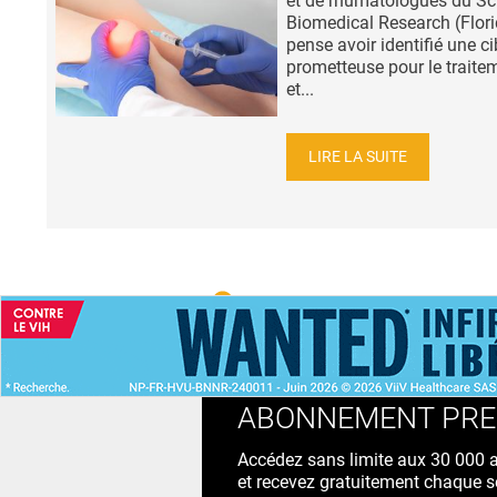
et de rhumatologues du Sc
Biomedical Research (Flori
pense avoir identifié une ci
prometteuse pour le traite
et...
LIRE LA SUITE
ACCUEIL
NEWS
ABONNEMENT PR
Accédez sans limite aux 30 000 ac
et recevez gratuitement chaque s