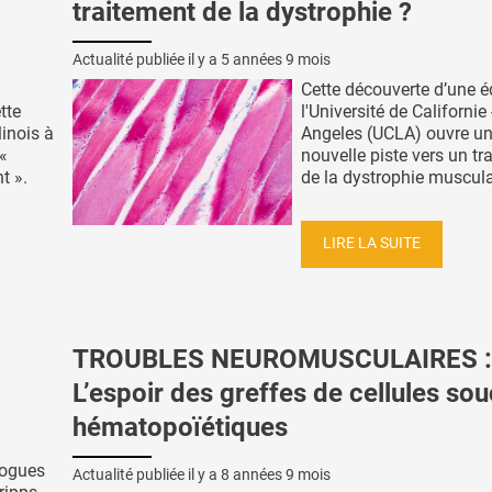
traitement de la dystrophie ?
Actualité publiée il y a
5 années 9 mois
Cette découverte d’une é
tte
l'Université de Californie
linois à
Angeles (UCLA) ouvre un
«
nouvelle piste vers un tr
t ».
de la dystrophie musculai
LIRE LA SUITE
TROUBLES NEUROMUSCULAIRES :
L’espoir des greffes de cellules so
hématopoïétiques
logues
Actualité publiée il y a
8 années 9 mois