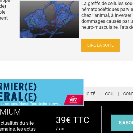
ripps
La greffe de cellules so
de)
hématopoïétiques parvien
ble
chez l’animal, à inverser 
ment
dommages causés par un
neuro-musculaire, l'ataxie
LIRE LA SUITE
LETTER
QUI SOMMES-NOUS ?
PUBLICITÉ
CGU
CON
EMIUM
39€ TTC
S'ABO
tualités du site
/ an
emaine, les actus