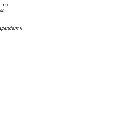
uront
tés
ependant il