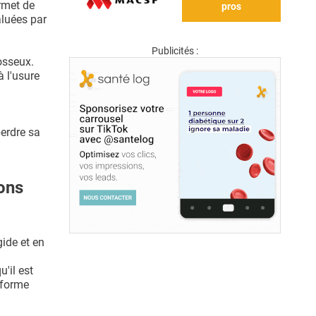
ermet de
pros
aluées par
Publicités :
 osseux.
à l'usure
perdre sa
ions
gide et en
u'il est
 forme