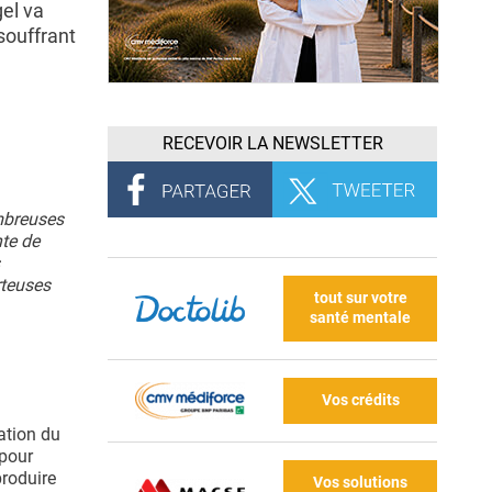
gel va
souffrant
RECEVOIR LA NEWSLETTER
ombreuses
nte de
rteuses
tout sur votre
santé mentale
Vos crédits
lation du
 pour
produire
Vos solutions