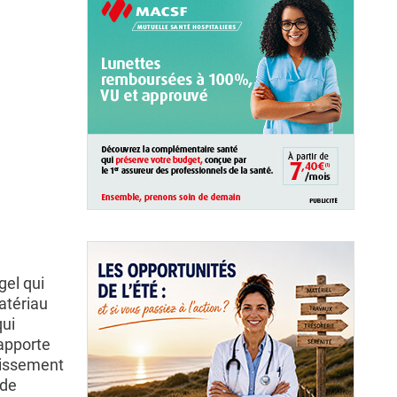
gel qui
atériau
qui
 apporte
tissement
 de