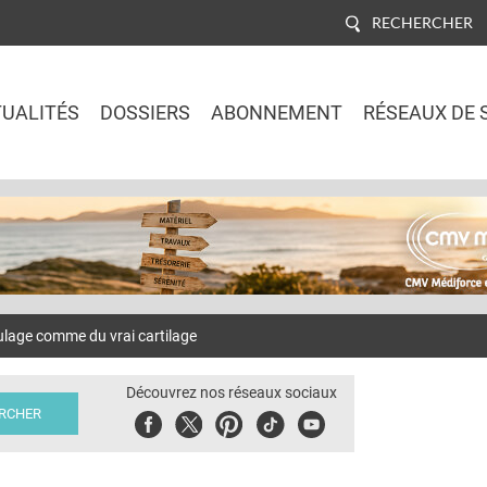
RECHERCHER
UALITÉS
DOSSIERS
ABONNEMENT
RÉSEAUX DE 
Jump to navigation
lage comme du vrai cartilage
Découvrez nos réseaux sociaux
Facebook
Twitter
Pinterest
Tiktok
Youbute