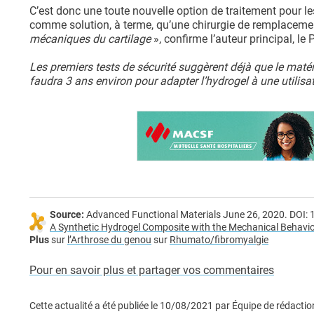
C’est donc une toute nouvelle option de traitement pour le
comme solution, à terme, qu’une chirurgie de remplaceme
mécaniques du cartilage
», confirme l’auteur principal, le
Les premiers tests de sécurité suggèrent déjà que le matéri
faudra 3 ans environ pour adapter l’hydrogel à une utilisat
Source:
Advanced Functional Materials June 26, 2020. DOI
A Synthetic Hydrogel Composite with the Mechanical Behavior
Plus
sur
l’Arthrose du genou
sur
Rhumato/fibromyalgie
Pour en savoir plus et partager vos commentaires
Cette actualité a été publiée le
10/08/2021
par
Équipe de rédactio