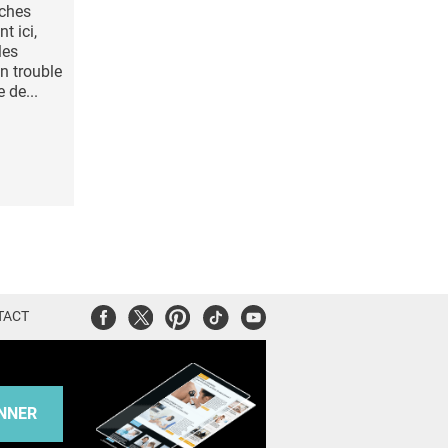
uches
t ici,
les
 trouble
 de...
Facebook
Twitter
Pinterest
Tiktok
Youtube
TACT
NNER