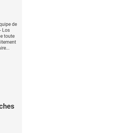
quipe de
 - Los
e toute
aitement
re...
uches