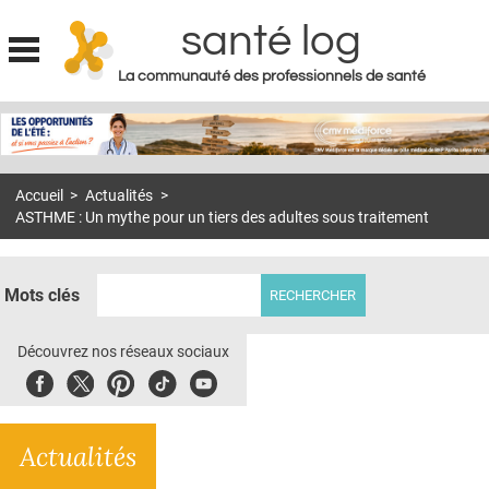
santé log
La communauté des professionnels de santé
Jump to navigation
MON COMPTE
ABONNEMENT
Accueil
>
Actualités
>
S'ABONNER À LA REVUE SOIN À DOMICILE
ASTHME : Un mythe pour un tiers des adultes sous traitement
ACTUS
DOSSIERS
Mots clés
RÉSEAUX
Découvrez nos réseaux sociaux
E-REVUE SAD
Facebook
Twitter
Pinterest
Tiktok
Youbute
THÉMA
Actualités
L'APP