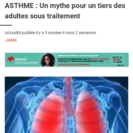
QUI SOMMES-NOUS ?
ASTHME : Un mythe pour un tiers des
adultes sous traitement
PUBLICITÉ
CONDITIONS GÉNÉRALES
Actualité publiée il y a
9 années 6 mois 2 semaines
CONTACT
JAMA
CRÉDITS