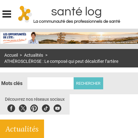
santé log
La communauté des professionnels de santé
Jump to navigation
MON COMPTE
ABONNEMENT
Accueil
>
Actualités
>
S'ABONNER À LA REVUE SOIN À DOMICILE
ATHÉROSCLÉROSE : Le composé qui peut décalcifier l’artère
ACTUS
DOSSIERS
Mots clés
RÉSEAUX
Découvrez nos réseaux sociaux
E-REVUE SAD
Facebook
Twitter
Pinterest
Tiktok
Youbute
THÉMA
Actualités
L'APP