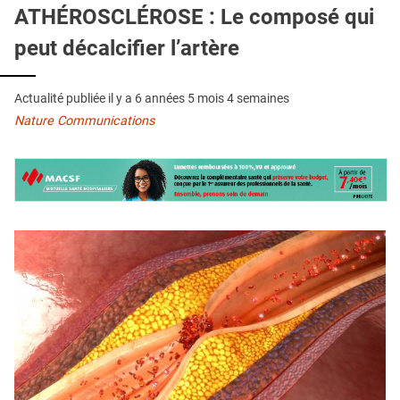
QUI SOMMES-NOUS ?
ATHÉROSCLÉROSE : Le composé qui
peut décalcifier l’artère
PUBLICITÉ
CONDITIONS GÉNÉRALES
Actualité publiée il y a
6 années 5 mois 4 semaines
CONTACT
Nature Communications
CRÉDITS