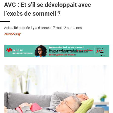
QUI SOMMES-NOUS ?
AVC : Et s’il se développait avec
l’excès de sommeil ?
PUBLICITÉ
CONDITIONS GÉNÉRALES
Actualité publiée il y a
6 années 7 mois 2 semaines
CONTACT
Neurology
CRÉDITS