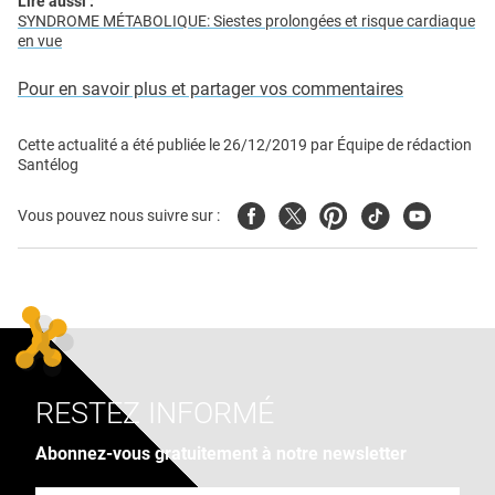
Lire aussi :
SYNDROME MÉTABOLIQUE: Siestes prolongées et risque cardiaque
en vue
Pour en savoir plus et partager vos commentaires
Cette actualité a été publiée le
26/12/2019
par
Équipe de rédaction
Santélog
Facebook
Twitter
Pinterest
Tiktok
Youtube
Vous pouvez nous suivre sur :
RESTEZ INFORMÉ
Abonnez-vous gratuitement à notre newsletter
Adresse e-mail