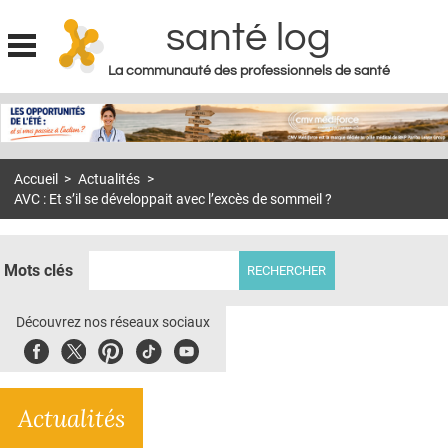
santé log
La communauté des professionnels de santé
Jump to navigation
MON COMPTE
ABONNEMENT
Accueil
>
Actualités
>
S'ABONNER À LA REVUE SOIN À DOMICILE
AVC : Et s’il se développait avec l’excès de sommeil ?
ACTUS
DOSSIERS
Mots clés
RÉSEAUX
Découvrez nos réseaux sociaux
E-REVUE SAD
Facebook
Twitter
Pinterest
Tiktok
Youbute
THÉMA
Actualités
L'APP