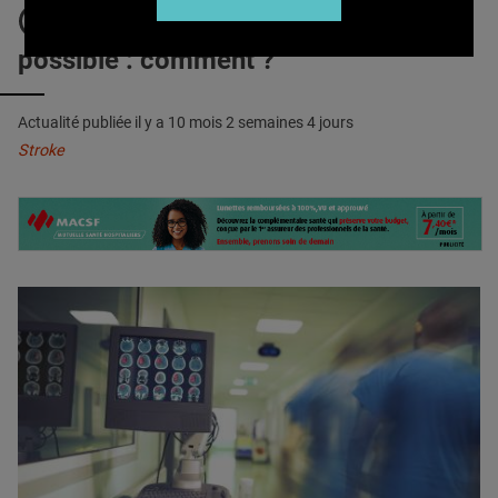
QUI SOMMES-NOUS ?
AVC : Éviter le premier, c’est
possible : comment ?
PUBLICITÉ
CONDITIONS GÉNÉRALES
Actualité publiée il y a
10 mois 2 semaines 4 jours
CONTACT
Stroke
CRÉDITS