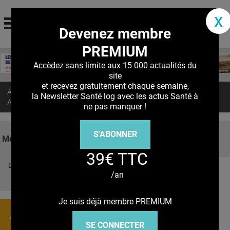
santé log
x
Devenez membre
La communauté des professionnels de santé
PREMIUM
Jump to navigation
MON COMPTE
Accèdez sans limite aux 15 000 actualités du
site
ABONNEMENT
et recevez gratuitement chaque semaine,
Accueil
>
Actualités
>
la Newsletter Santé log avec les actus Santé à
S'ABONNER À LA REVUE SOIN À DOMICILE
AVC : Éviter le premier, c’est possible : comment ?
ne pas manquer !
ACTUS
S'ABONNER
DOSSIERS
Mots clés
39€ TTC
RÉSEAUX
Découvrez nos réseaux sociaux
/an
E-REVUE SAD
Facebook
Twitter
Pinterest
Tiktok
Youbute
THÉMA
Je suis déjà membre PREMIUM
Actualités
L'APP
SE CONNECTER