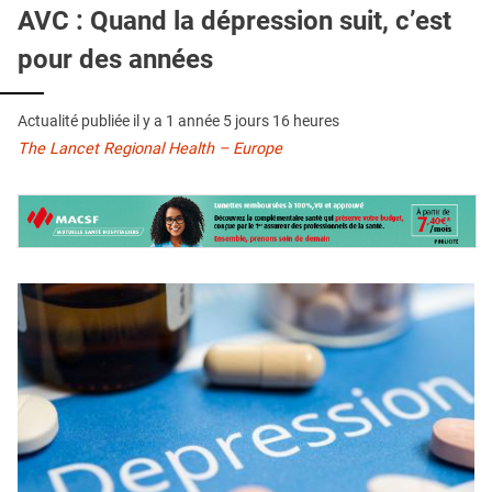
QUI SOMMES-NOUS ?
AVC : Quand la dépression suit, c’est
pour des années
PUBLICITÉ
CONDITIONS GÉNÉRALES
Actualité publiée il y a
1 année 5 jours 16 heures
CONTACT
The Lancet Regional Health – Europe
CRÉDITS