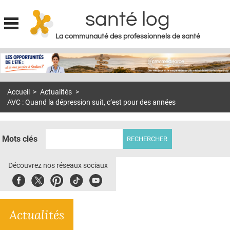
santé log
La communauté des professionnels de santé
Jump to navigation
MON COMPTE
ABONNEMENT
Accueil
>
Actualités
>
S'ABONNER À LA REVUE SOIN À DOMICILE
AVC : Quand la dépression suit, c’est pour des années
ACTUS
DOSSIERS
Mots clés
RÉSEAUX
Découvrez nos réseaux sociaux
E-REVUE SAD
Facebook
Twitter
Pinterest
Tiktok
Youbute
THÉMA
Actualités
L'APP