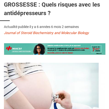
QUI SOMMES-NOUS ?
GROSSESSE : Quels risques avec les
antidépresseurs ?
PUBLICITÉ
CONDITIONS GÉNÉRALES
Actualité publiée il y a
6 années 6 mois 2 semaines
CONTACT
Journal of Steroid Biochemistry and Molecular Biology
CRÉDITS