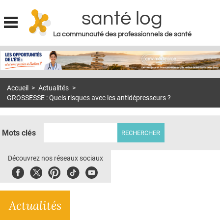
santé log
La communauté des professionnels de santé
Jump to navigation
MON COMPTE
ABONNEMENT
Accueil
>
Actualités
>
S'ABONNER À LA REVUE SOIN À DOMICILE
GROSSESSE : Quels risques avec les antidépresseurs ?
ACTUS
DOSSIERS
Mots clés
RÉSEAUX
Découvrez nos réseaux sociaux
E-REVUE SAD
Facebook
Twitter
Pinterest
Tiktok
Youbute
THÉMA
Actualités
L'APP