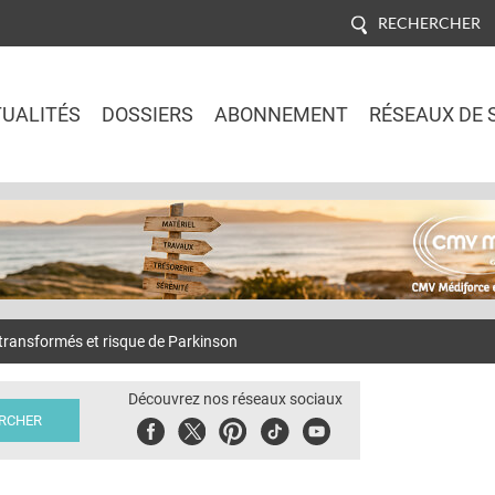
RECHERCHER
UALITÉS
DOSSIERS
ABONNEMENT
RÉSEAUX DE 
Jump to navigation
ransformés et risque de Parkinson
Découvrez nos réseaux sociaux
Facebook
Twitter
Pinterest
Tiktok
Youbute