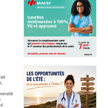
ait
n,
iversité
e
ui