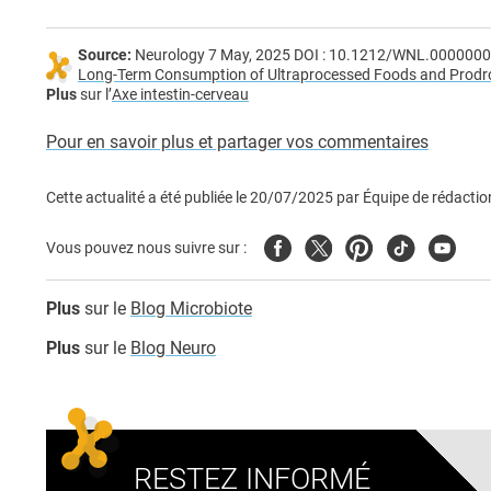
Source:
Neurology 7 May, 2025 DOI : 10.1212/WNL.00000
Long-Term Consumption of Ultraprocessed Foods and Prodro
Plus
sur l’
Axe intestin-cerveau
Pour en savoir plus et partager vos commentaires
Cette actualité a été publiée le
20/07/2025
par
Équipe de rédactio
Facebook
Twitter
Pinterest
Tiktok
Youtub
Vous pouvez nous suivre sur :
Plus
sur le
Blog Microbiote
Plus
sur le
Blog Neuro
RESTEZ INFORMÉ
Adresse