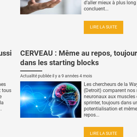
d’aller mieux à plus long
concluent...
LIRE LA SUITE
ussi
CERVEAU : Même au repos, toujou
dans les starting blocks
Actualité publiée il y a
9 années 4 mois
hes
Les chercheurs de la Wa
t tous
(Detroit) comparent nos
e
neuronaux aux muscles
la
sprinter, toujours dans u
.
potentialisation et mêm
repos...
LIRE LA SUITE