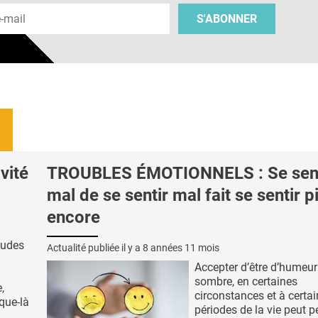
S'ABONNER
vité
TROUBLES ÉMOTIONNELS : Se sent
mal de se sentir mal fait se sentir p
encore
tudes
Actualité publiée il y a
8 années 11 mois
à
Accepter d’être d’humeur
sombre, en certaines
,
circonstances et à certa
que-là
périodes de la vie peut p