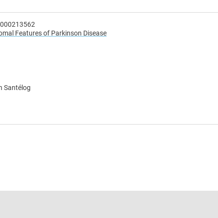
00000213562
mal Features of Parkinson Disease
n Santélog
e
 e-mail