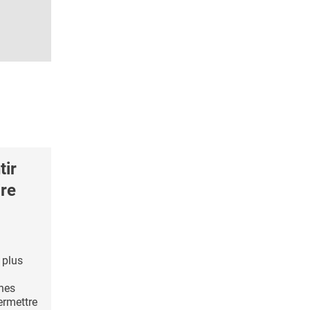
ir
ire
 plus
ines
ermettre