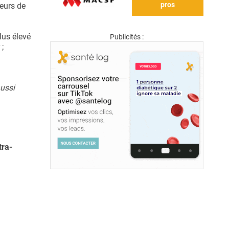
pros
teurs de
lus élevé
Publicités :
;
aussi
tra-