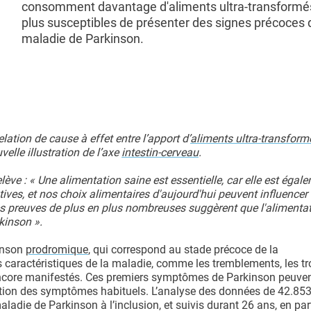
consomment davantage d'aliments ultra-transformé
plus susceptibles de présenter des signes précoces 
maladie de Parkinson.
ation de cause à effet entre l’apport d’
aliments ultra-transform
elle illustration de l’axe
intestin-cerveau
.
elève : « Une alimentation saine est essentielle, car elle est égal
ves, et nos choix alimentaires d'aujourd'hui peuvent influencer
 des preuves de plus en plus nombreuses suggèrent que l'alimenta
kinson ».
kinson
prodromique
, qui correspond au stade précoce de la
caractéristiques de la maladie, comme les tremblements, les tr
s encore manifestés. Ces premiers symptômes de Parkinson peuve
rition des symptômes habituels. L’analyse des données de 42.85
die de Parkinson à l’inclusion, et suivis durant 26 ans, en part