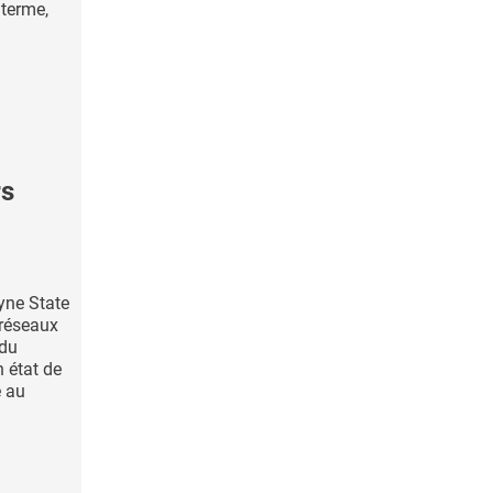
 terme,
rs
yne State
 réseaux
 du
n état de
e au