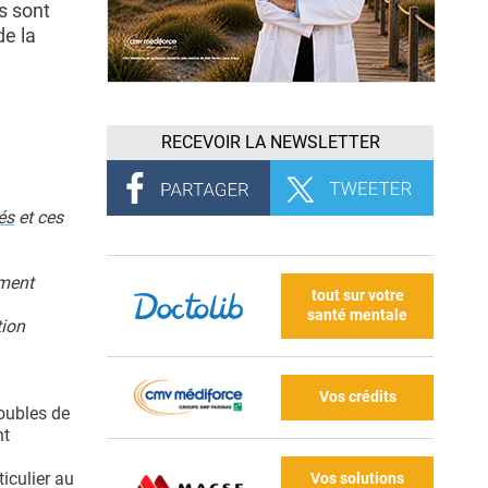
s sont
de la
RECEVOIR LA NEWSLETTER
és
et ces
ement
tout sur votre
santé mentale
tion
Vos crédits
oubles de
nt
3
iculier au
Vos solutions