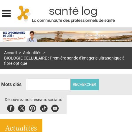
santé log
La communauté des professionnels de santé
Jump to navigation
MON COMPTE
ABONNEMENT
Accueil
>
Actualités
>
S'ABONNER À LA REVUE SOIN À DOMICILE
BIOLOGIE CELLULAIRE : Première sonde d'imagerie ultrasonique à
fibre optique
ACTUS
DOSSIERS
Mots clés
RÉSEAUX
Découvrez nos réseaux sociaux
E-REVUE SAD
Facebook
Twitter
Pinterest
Tiktok
Youbute
THÉMA
L'APP
Actualités