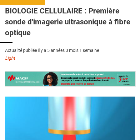
QUI SOMMES-NOUS ?
BIOLOGIE CELLULAIRE : Première
PUBLICITÉ
sonde d'imagerie ultrasonique à fibre
CONDITIONS GÉNÉRALES
optique
CONTACT
Actualité publiée il y a
5 années 3 mois 1 semaine
CRÉDITS
Light