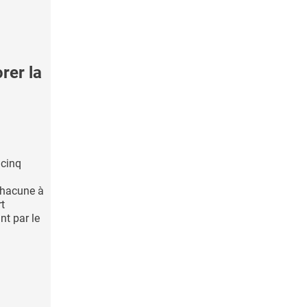
rer la
 cinq
 chacune à
rt
nt par le