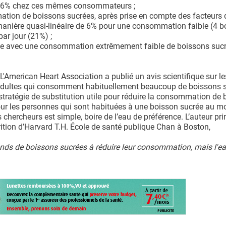
 16% chez ces mêmes consommateurs ;
ation de boissons sucrées, après prise en compte des facteurs 
 manière quasi-linéaire de 6% pour une consommation faible (4 
ar jour (21%) ;
e avec une consommation extrêmement faible de boissons sucr
L'American Heart Association a publié un avis scientifique sur l
les adultes qui consomment habituellement beaucoup de boissons 
stratégie de substitution utile pour réduire la consommation de
 pour les personnes qui sont habituées à une boisson sucrée au 
chercheurs est simple, boire de l’eau de préférence. L’auteur prin
ition d’Harvard T.H. École de santé publique Chan à Boston,
nds de boissons sucrées à réduire leur consommation, mais l'ea