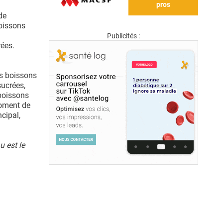
pros
de
boissons
Publicités :
ées.
es boissons
sucrées,
 boissons
moment de
cipal,
u est le