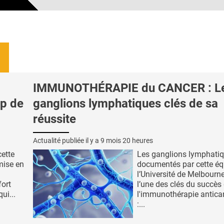
IMMUNOTHÉRAPIE du CANCER : L
up de
ganglions lymphatiques clés de sa
réussite
Actualité publiée il y a
9 mois 20 heures
ette
Les ganglions lymphatiq
mise en
documentés par cette éq
l’Université de Melbour
fort
l’une des clés du succès
ui...
l'immunothérapie antica
:...