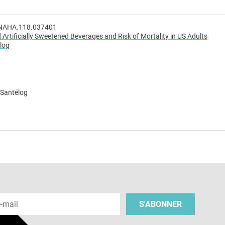
IONAHA.118.037401
tificially Sweetened Beverages and Risk of Mortality in US Adults
Blog
 Santélog
e
 e-mail
S'ABONNER