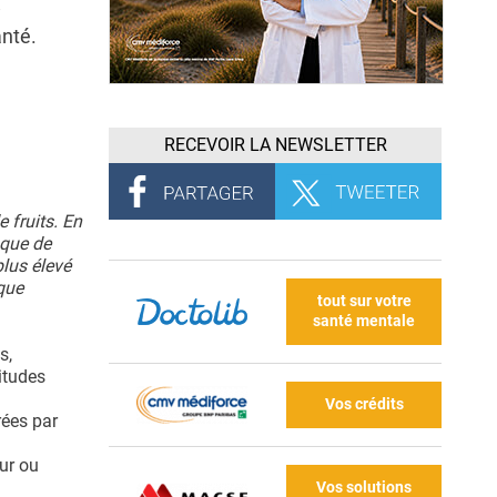
anté.
RECEVOIR LA NEWSLETTER
 fruits. En
sque de
plus élevé
que
tout sur votre
santé mentale
s,
itudes
Vos crédits
ées par
ur ou
Vos solutions