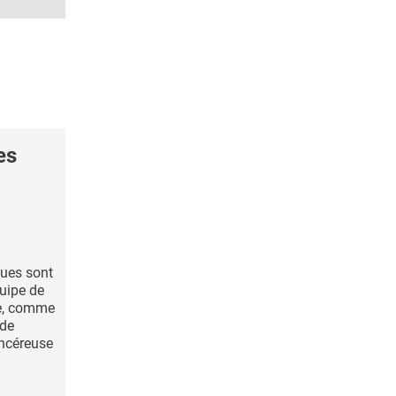
es
ues sont
uipe de
ne, comme
 de
ncéreuse