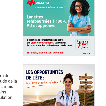
ru de
tude de la
t, mais
ains
ulation