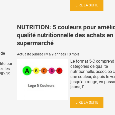
LIRE LA SUITE
NUTRITION: 5 couleurs pour amélio
qualité nutritionnelle des achats en
supermarché
 de
Actualité publiée il y a
9 années 10 mois
Le format 5-C comprend
ité par
catégories de qualité
ez les
nutritionnelle, associée
VID-19.
une couleur, depuis le ve
jusqu’au rouge, en passa
jaune, l’...
LIRE LA SUITE