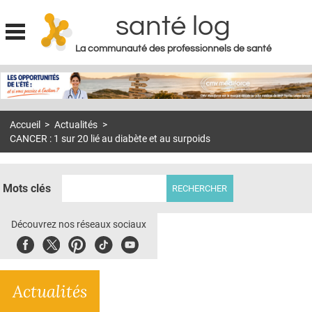
santé log
La communauté des professionnels de santé
Jump to navigation
MON COMPTE
ABONNEMENT
Accueil
>
Actualités
>
S'ABONNER À LA REVUE SOIN À DOMICILE
CANCER : 1 sur 20 lié au diabète et au surpoids
ACTUS
DOSSIERS
Mots clés
RÉSEAUX
Découvrez nos réseaux sociaux
E-REVUE SAD
Facebook
Twitter
Pinterest
Tiktok
Youbute
THÉMA
Actualités
L'APP