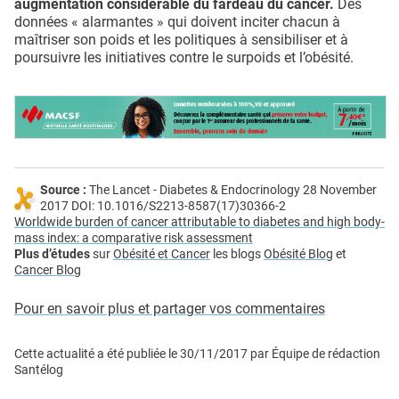
augmentation considérable du fardeau du cancer.
Des
données « alarmantes » qui doivent inciter chacun à
maîtriser son poids et les politiques à sensibiliser et à
poursuivre les initiatives contre le surpoids et l’obésité.
Source :
The Lancet - Diabetes & Endocrinology 28 November
2017 DOI: 10.1016/S2213-8587(17)30366-2
Worldwide burden of cancer attributable to diabetes and high body-
mass index: a comparative risk assessment
Plus d’études
sur
Obésité et Cancer
les blogs
Obésité Blog
et
Cancer Blog
Pour en savoir plus et partager vos commentaires
Cette actualité a été publiée le
30/11/2017
par
Équipe de rédaction
Santélog