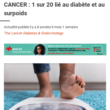
QUI SOMMES-NOUS ?
CANCER : 1 sur 20 lié au diabète et au
surpoids
PUBLICITÉ
CONDITIONS GÉNÉRALES
Actualité publiée il y a
8 années 8 mois 1 semaine
CONTACT
The Lancet Diabetes & Endocrinology
CRÉDITS