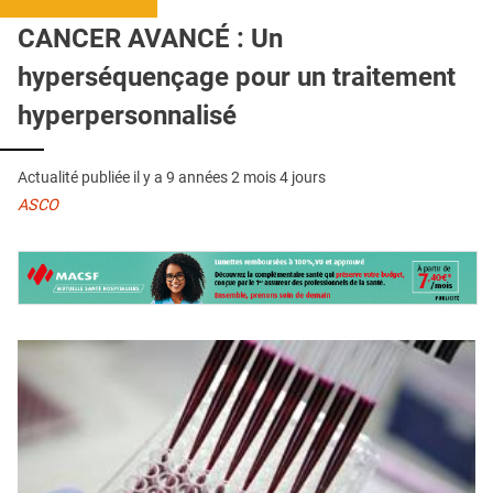
QUI SOMMES-NOUS ?
CANCER AVANCÉ : Un
PUBLICITÉ
hyperséquençage pour un traitement
CONDITIONS GÉNÉRALES
hyperpersonnalisé
CONTACT
Actualité publiée il y a
9 années 2 mois 4 jours
CRÉDITS
ASCO