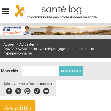
santé log
La communauté des professionnels de santé
Jump to navigation
MON COMPTE
ABONNEMENT
Accueil
>
Actualités
>
S'ABONNER À LA REVUE SOIN À DOMICILE
CANCER AVANCÉ : Un hyperséquençage pour un traitement
hyperpersonnalisé
ACTUS
DOSSIERS
Mots clés
RÉSEAUX
Découvrez nos réseaux sociaux
E-REVUE SAD
Facebook
Twitter
Pinterest
Tiktok
Youbute
THÉMA
L'APP
Actualités