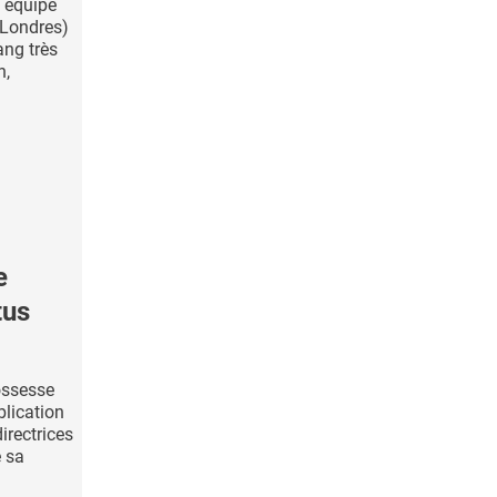
e équipe
(Londres)
ang très
n,
e
tus
ossesse
blication
irectrices
e sa