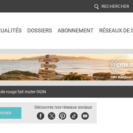
RECHERCHER
UALITÉS
DOSSIERS
ABONNEMENT
RÉSEAUX DE 
Jump to navigation
 rouge fait muter l'ADN
Découvrez nos réseaux sociaux
Facebook
Twitter
Pinterest
Tiktok
Youbute