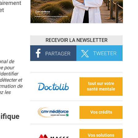
lairement
et
RECEVOIR LA NEWSLETTER
onal de
ne pour
dentifier
détecter et
tout sur votre
ormation de
santé mentale
z les
Vos crédits
ifique
Vos solutions