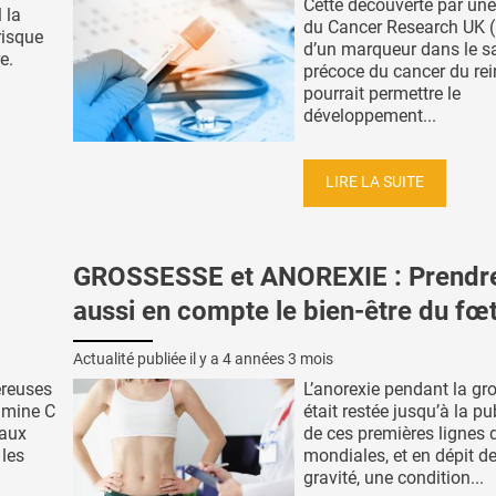
Cette découverte par un
 la
du Cancer Research UK 
risque
d’un marqueur dans le s
e.
précoce du cancer du rei
pourrait permettre le
développement...
LIRE LA SUITE
GROSSESSE et ANOREXIE : Prendr
aussi en compte le bien-être du fœ
Actualité publiée il y a
4 années 3 mois
éreuses
L’anorexie pendant la gr
tamine C
était restée jusqu’à la pu
eaux
de ces premières lignes d
 les
mondiales, et en dépit d
gravité, une condition...