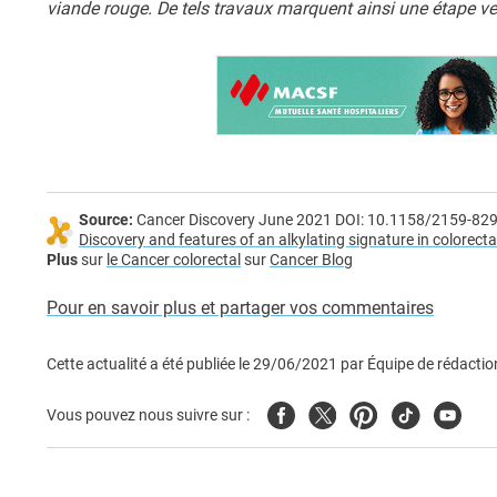
viande rouge. De tels travaux marquent ainsi une étape ve
Source:
Cancer Discovery June 2021 DOI: 10.1158/2159-82
Discovery and features of an alkylating signature in colorecta
Plus
sur
le Cancer colorectal
sur
Cancer Blog
Pour en savoir plus et partager vos commentaires
Cette actualité a été publiée le
29/06/2021
par
Équipe de rédactio
Facebook
Twitter
Pinterest
Tiktok
Youtub
Vous pouvez nous suivre sur :