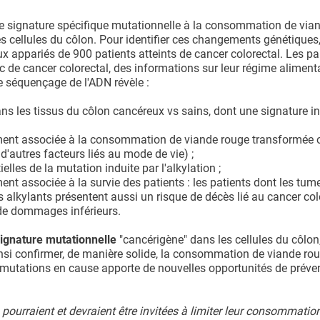
ne signature spécifique mutationnelle à la consommation de vian
s cellules du côlon. Pour identifier ces changements génétiques,
 appariés de 900 patients atteints de cancer colorectal. Les pa
c de cancer colorectal, des informations sur leur régime alimenta
e séquençage de l'ADN révèle :
ns les tissus du côlon cancéreux vs sains, dont une signature i
ivement associée à la consommation de viande rouge transformée
'autres facteurs liés au mode de vie) ;
les de la mutation induite par l'alkylation ;
ment associée à la survie des patients : les patients dont les tum
alkylants présentent aussi un risque de décès lié au cancer col
 de dommages inférieurs.
 signature mutationnelle
"cancérigène" dans les cellules du côlon, 
si confirmer, de manière solide, la consommation de viande r
es mutations en cause apporte de nouvelles opportunités de préve
pourraient et devraient être invitées à limiter leur consommatio