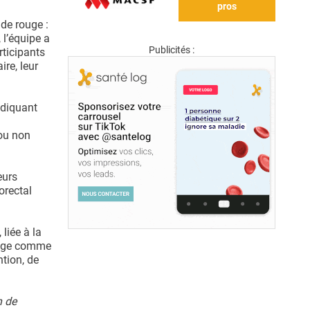
pros
de rouge :
 l’équipe a
Publicités :
rticipants
ire, leur
ndiquant
 ou non
eurs
orectal
liée à la
ouge comme
ntion, de
n de