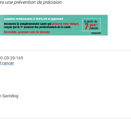
rs une prévention de précision.
90.CD-20-165
l cancer
n Santélog
e