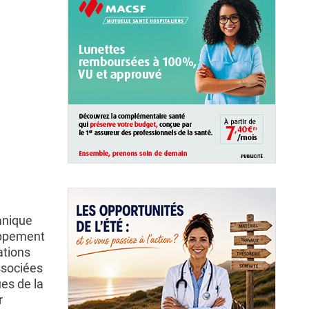
anique
oppement
ations
ssociées
es de la
r