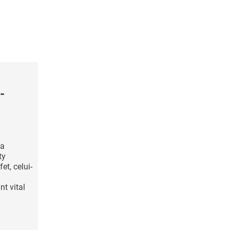
-
ia
ty
t, celui-
nt vital