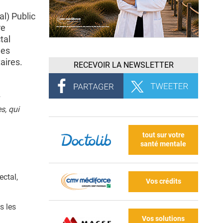
l) Public
re
tal
Ces
aires.
RECEVOIR LA NEWSLETTER
s, qui
tout sur votre
santé mentale
ctal,
Vos crédits
s les
Vos solutions