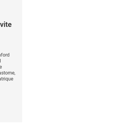
vite
nford
l
e
astome,
atrique