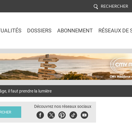
RECHERCHER
UALITÉS
DOSSIERS
ABONNEMENT
RÉSEAUX DE 
Jump to navigation
, il faut prendre la lumière
Découvrez nos réseaux sociaux
Facebook
Twitter
Pinterest
Tiktok
Youbute