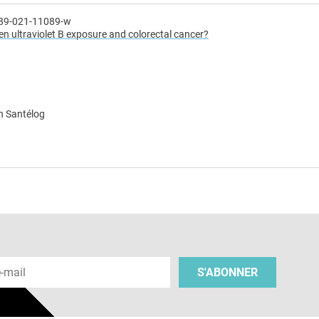
889-021-11089-w
en ultraviolet B exposure and colorectal cancer?
n Santélog
e
 e-mail
S'ABONNER