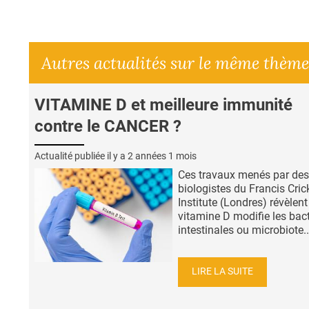
Autres actualités sur le même thème
VITAMINE D et meilleure immunité
contre le CANCER ?
Actualité publiée il y a
2 années 1 mois
Ces travaux menés par des
biologistes du Francis Cric
Institute (Londres) révèlent
vitamine D modifie les bact
intestinales ou microbiote..
LIRE LA SUITE