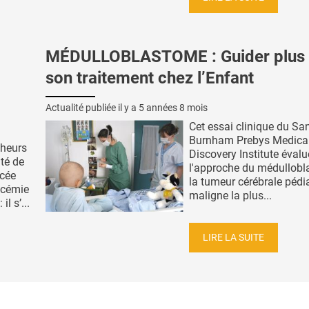
MÉDULLOBLASTOME : Guider plus 
son traitement chez l’Enfant
Actualité publiée il y a
5 années 8 mois
Cet essai clinique du Sa
Burnham Prebys Medica
cheurs
Discovery Institute évalu
té de
l'approche du médullobl
cée
la tumeur cérébrale pédi
ucémie
maligne la plus...
l s’...
LIRE LA SUITE