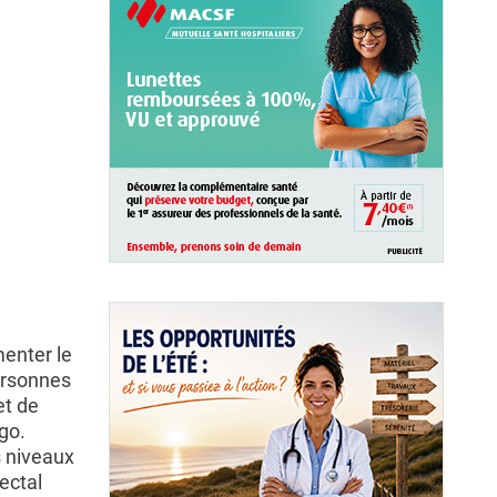
enter le
personnes
et de
go.
s niveaux
ectal