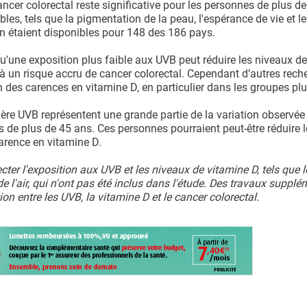
ancer colorectal reste significative pour les personnes de plus d
es, tels que la pigmentation de la peau, l'espérance de vie et le
n étaient disponibles pour 148 des 186 pays.
u'une exposition plus faible aux UVB peut réduire les niveaux d
 à un risque accru de cancer colorectal. Cependant d’autres rech
 des carences en vitamine D, en particulier dans les groupes plu
ière UVB représentent une grande partie de la variation observée
s de plus de 45 ans. Ces personnes pourraient peut-être réduire l
carence en vitamine D.
ter l'exposition aux UVB et les niveaux de vitamine D, tels que l
e l'air, qui n'ont pas été inclus dans l'étude. Des travaux supplé
on entre les UVB, la vitamine D et le cancer colorectal.