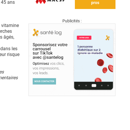
e 45 ans
pros
Publicités :
e vitamine
erches
s âgés,
 dans les
eur risque
es
mentaires