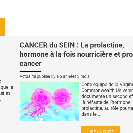
CANCER du SEIN : La prolactine,
hormone à la fois nourricière et pro
cancer
Actualité publiée il y a
5 années 3 mois
k
Cette équipe de la Virgin
 que la
Commonwealth Universi
éries
documente un second effe
.
là néfaste de l’hormone
prolactine, au rôle pourta
dans le...
LIRE LA SUITE