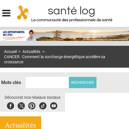
santé log
La communauté des professionnels de santé
Jump to navigation
MON COMPTE
ABONNEMENT
Accueil
>
Actualités
>
S'ABONNER À LA REVUE SOIN À DOMICILE
CANCER : Comment la surcharge énergétique accélère sa
croissance
ACTUS
DOSSIERS
Mots clés
RÉSEAUX
Découvrez nos réseaux sociaux
E-REVUE SAD
Facebook
Twitter
Pinterest
Tiktok
Youbute
THÉMA
L'APP
Actualités