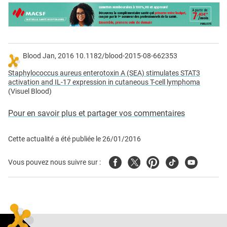
Blood Jan, 2016 10.1182/blood-2015-08-662353
Staphylococcus aureus enterotoxin A (SEA) stimulates STAT3
activation and IL-17 expression in cutaneous T-cell lymphoma
(Visuel Blood)
Pour en savoir plus et partager vos commentaires
Cette actualité a été publiée le
26/01/2016
Facebook
Twitter
Pinterest
Tiktok
Youtube
Vous pouvez nous suivre sur :