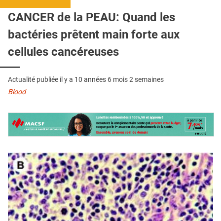
QUI SOMMES-NOUS ?
CANCER de la PEAU: Quand les
PUBLICITÉ
bactéries prêtent main forte aux
CONDITIONS GÉNÉRALES
cellules cancéreuses
CONTACT
Actualité publiée il y a
10 années 6 mois 2 semaines
CRÉDITS
Blood