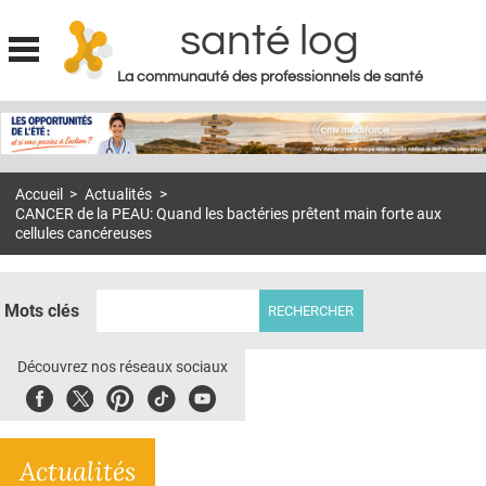
santé log
La communauté des professionnels de santé
Jump to navigation
MON COMPTE
ABONNEMENT
Accueil
>
Actualités
>
S'ABONNER À LA REVUE SOIN À DOMICILE
CANCER de la PEAU: Quand les bactéries prêtent main forte aux
cellules cancéreuses
ACTUS
DOSSIERS
Mots clés
RÉSEAUX
Découvrez nos réseaux sociaux
E-REVUE SAD
Facebook
Twitter
Pinterest
Tiktok
Youbute
THÉMA
L'APP
Actualités