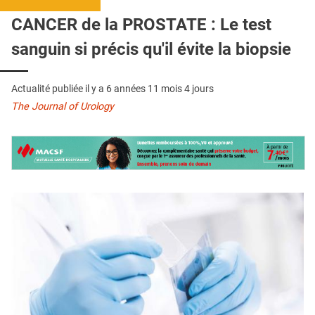
QUI SOMMES-NOUS ?
CANCER de la PROSTATE : Le test
PUBLICITÉ
sanguin si précis qu'il évite la biopsie
CONDITIONS GÉNÉRALES
Actualité publiée il y a
6 années 11 mois 4 jours
CONTACT
The Journal of Urology
CRÉDITS