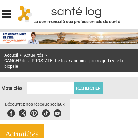
santé log
La communauté des professionnels de santé
Jump to navigation
MON COMPTE
ABONNEMENT
Accueil
>
Actualités
>
S'ABONNER À LA REVUE SOIN À DOMICILE
CANCER de la PROSTATE : Le test sanguin si précis qu'il évite la
biopsie
ACTUS
DOSSIERS
Mots clés
RÉSEAUX
Découvrez nos réseaux sociaux
E-REVUE SAD
Facebook
Twitter
Pinterest
Tiktok
Youbute
THÉMA
L'APP
Actualités