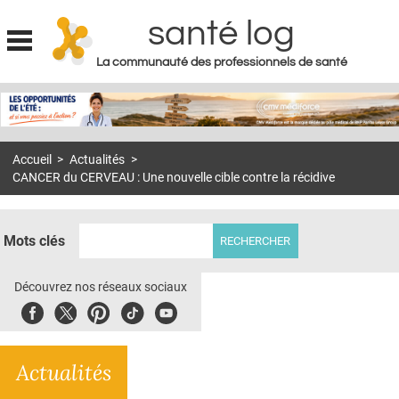
santé log
La communauté des professionnels de santé
Jump to navigation
MON COMPTE
ABONNEMENT
Accueil
>
Actualités
>
S'ABONNER À LA REVUE SOIN À DOMICILE
CANCER du CERVEAU : Une nouvelle cible contre la récidive
ACTUS
DOSSIERS
Mots clés
RÉSEAUX
Découvrez nos réseaux sociaux
E-REVUE SAD
Facebook
Twitter
Pinterest
Tiktok
Youbute
THÉMA
Actualités
L'APP