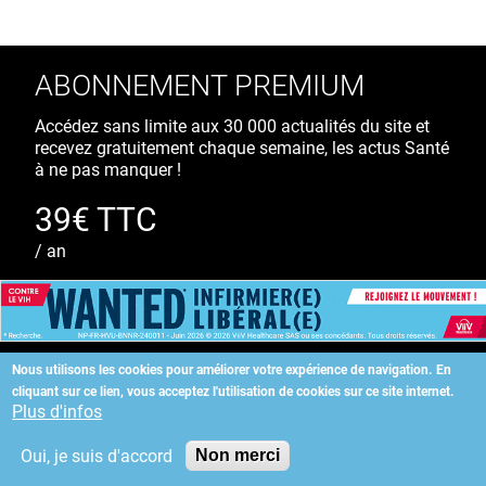
ABONNEMENT PREMIUM
Accédez sans limite aux 30 000 actualités du site et
recevez gratuitement chaque semaine, les actus Santé
à ne pas manquer !
39€ TTC
/ an
S'ABONNER
Nous utilisons les cookies pour améliorer votre expérience de navigation.
En
cliquant sur ce lien, vous acceptez l'utilisation de cookies sur ce site internet.
Copyright
©
2026 ALLIEDHEALTH
Plus d'infos
Oui, je suis d'accord
Non merci
KAURIWEB