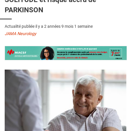
QUI SOMMES-NOUS ?
PARKINSON
PUBLICITÉ
CONDITIONS GÉNÉRALES
Actualité publiée il y a
2 années 9 mois 1 semaine
JAMA Neurology
CONTACT
CRÉDITS