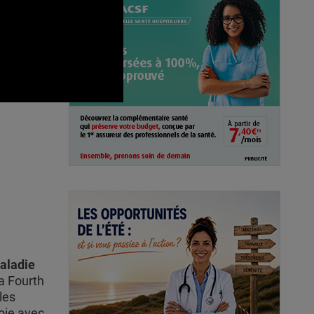
aladie
a Fourth
les
oie avec