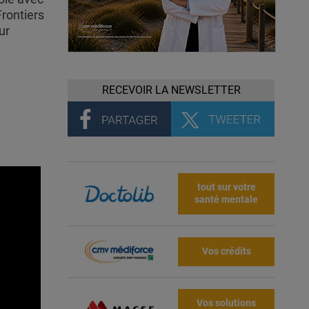
Frontiers
ur
RECEVOIR LA NEWSLETTER
tout sur votre
santé mentale
Vos crédits
Vos solutions