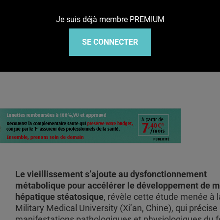
Je suis déjà membre PREMIUM
ultiplicateur de l'âge sur le
SE CONNECTER
Le vieillissement s’ajoute au dysfonctionnement
métabolique pour accélérer le développement de m
hépatique stéatosique
, révèle cette étude menée à l
Military Medical University (Xi’an, Chine), qui précise 
manifestations pathologiques et physiologiques du f