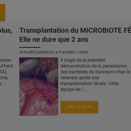
lus,
Transplantation du MICROBIOTE F
Elle ne dure que 2 ans
Actualité publiée il y a
9 années 1 mois
onnes
Il s'agit de la première
uffrent
démonstration de la persistance
TA),
des bactéries du donneurs chez le
erme,
receveur après une
...
transplantation fécale. Cette
équipe de l’...
LIRE LA SUITE