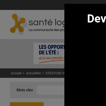
De
santé log
ACT
La communauté des professionnels de santé
Accueil
>
Actualités
>
STÉATOSE HÉPATIQUE : L'effet démultipli
Mots clés