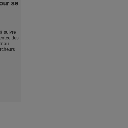
our se
à suivre
entée des
er au
ercheurs