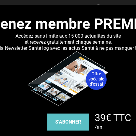
RECHERCHER
venez membre PREM
UALITÉS
DOSSIERS
ABONNEMENT
RÉSEAUX DE 
Accèdez sans limite aux 15 000 actualités du site
et recevez gratuitement chaque semaine,
la Newsletter Santé log avec les actus Santé à ne pas manquer 
Jump to navigation
cateur de l'âge sur le dysfonctionnement métabolique
Découvrez nos réseaux sociaux
39€ TTC
Facebook
Twitter
Pinterest
Tiktok
Youbute
S'ABONNER
/an