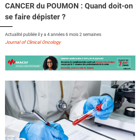
QUI SOMMES-NOUS ?
CANCER du POUMON : Quand doit-on
se faire dépister ?
PUBLICITÉ
CONDITIONS GÉNÉRALES
Actualité publiée il y a
4 années 6 mois 2 semaines
CONTACT
Journal of Clinical Oncology
CRÉDITS