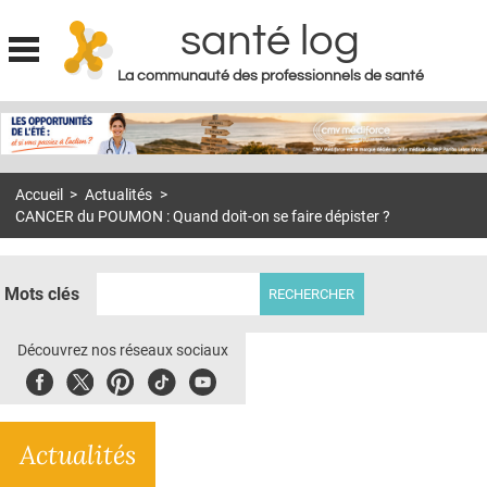
santé log
La communauté des professionnels de santé
Jump to navigation
MON COMPTE
ABONNEMENT
Accueil
>
Actualités
>
S'ABONNER À LA REVUE SOIN À DOMICILE
CANCER du POUMON : Quand doit-on se faire dépister ?
ACTUS
DOSSIERS
Mots clés
RÉSEAUX
Découvrez nos réseaux sociaux
E-REVUE SAD
Facebook
Twitter
Pinterest
Tiktok
Youbute
THÉMA
Actualités
L'APP