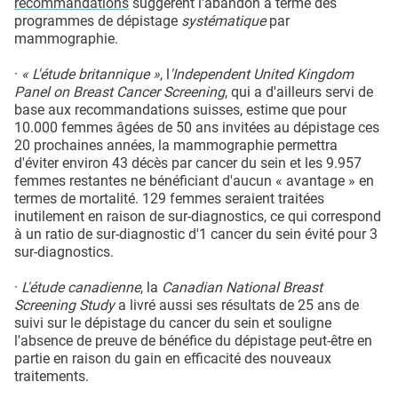
recommandations
suggèrent l'abandon à terme des
programmes de dépistage
systématique
par
mammographie.
·
« L'étude britannique »
, l
'Independent United Kingdom
Panel on Breast Cancer Screening
, qui a d'ailleurs servi de
base aux recommandations suisses, estime que pour
10.000 femmes âgées de 50 ans invitées au dépistage ces
20 prochaines années, la mammographie permettra
d'éviter environ 43 décès par cancer du sein et les 9.957
femmes restantes ne bénéficiant d'aucun « avantage » en
termes de mortalité. 129 femmes seraient traitées
inutilement en raison de sur-diagnostics, ce qui correspond
à un ratio de sur-diagnostic d'1 cancer du sein évité pour 3
sur-diagnostics.
·
L'étude canadienne
, la
Canadian National Breast
Screening Study
a livré aussi ses résultats de 25 ans de
suivi sur le dépistage du cancer du sein et souligne
l'absence de preuve de bénéfice du dépistage peut-être en
partie en raison du gain en efficacité des nouveaux
traitements.