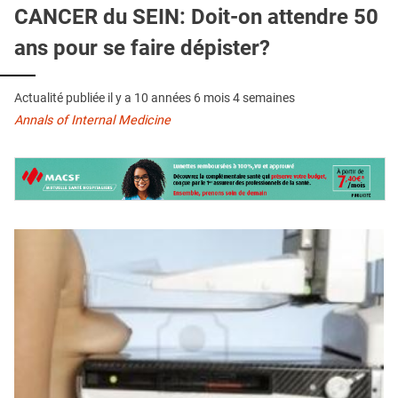
QUI SOMMES-NOUS ?
CANCER du SEIN: Doit-on attendre 50
ans pour se faire dépister?
PUBLICITÉ
CONDITIONS GÉNÉRALES
Actualité publiée il y a
10 années 6 mois 4 semaines
CONTACT
Annals of Internal Medicine
CRÉDITS