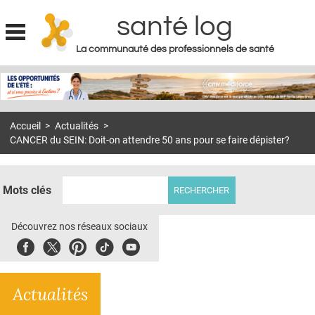
santé log
La communauté des professionnels de santé
Jump to navigation
MON COMPTE
ABONNEMENT
Accueil
>
Actualités
>
S'ABONNER À LA REVUE SOIN À DOMICILE
CANCER du SEIN: Doit-on attendre 50 ans pour se faire dépister?
ACTUS
DOSSIERS
Mots clés
RÉSEAUX
Découvrez nos réseaux sociaux
E-REVUE SAD
Facebook
Twitter
Pinterest
Tiktok
Youbute
THÉMA
Actualités
L'APP