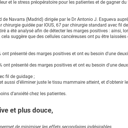
eur et le stress préopératoire pour les patientes et de gagner d
d de Navarra (Madrid) dirigée par le Dr Antonio J. Esgueva aupr
r chirurgie guidée par IOUS, 67 par chirurgie standard avec fil d
etiré a été analysé afin de détecter les marges positives : ainsi, l
s, cela suggère que des cellules cancéreuses ont pu être laissées
4 % ont présenté des marges positives et ont eu besoin d'une deu
,8 % ont présenté des marges positives et ont eu besoin d'une deu
ec fil de guidage ;
t aussi d’éliminer juste le tissu mammaire atteint, et d'obtenir le
ins d’anxiété chez les patientes.
ive et plus douce,
permet de minimiser les effets secondaires indésirables.