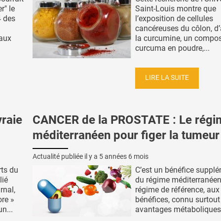
r" le
Saint-Louis montre que
4 des
l’exposition de cellules
cancéreuses du côlon, d
vaux
la curcumine, un compo
curcuma en poudre,...
LIRE LA SUITE
vraie
CANCER de la PROSTATE : Le régi
méditerranéen pour figer la tumeur
Actualité publiée il y a
5 années 6 mois
rts du
C’est un bénéfice supplé
lié
du régime méditerranéen
rnal,
régime de référence, aux
ore »
bénéfices, connu surtout
n...
avantages métaboliques e