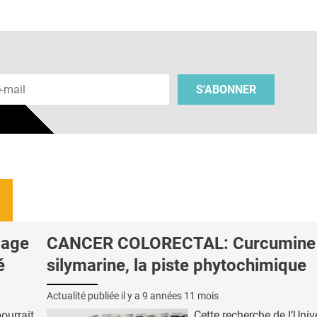
 e-mail
S'ABONNER
çage
CANCER COLORECTAL: Curcumine 
é
silymarine, la piste phytochimique
Actualité publiée il y a
9 années 11 mois
ourrait
Cette recherche de l’Univ