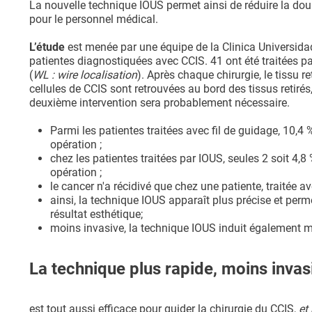
La nouvelle technique IOUS permet ainsi de réduire la doul
pour le personnel médical.
L’étude
est menée par une équipe de la Clinica Universida
patientes diagnostiquées avec CCIS. 41 ont été traitées pa
(
WL : wire localisation
). Après chaque chirurgie, le tissu r
cellules de CCIS sont retrouvées au bord des tissus retiré
deuxième intervention sera probablement nécessaire.
Parmi les patientes traitées avec fil de guidage, 10,
opération ;
chez les patientes traitées par IOUS, seules 2 soit 4
opération ;
le cancer n'a récidivé que chez une patiente, traitée av
ainsi, la technique IOUS apparaît plus précise et perme
résultat esthétique;
moins invasive, la technique IOUS induit également mo
La technique plus rapide, moins invas
est tout aussi efficace pour guider la chirurgie du CCIS,
et 