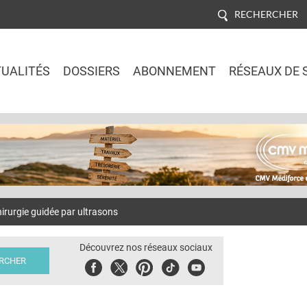
RECHERCHER
UALITÉS
DOSSIERS
ABONNEMENT
RÉSEAUX DE 
Jump to navigation
irurgie guidée par ultrasons
Découvrez nos réseaux sociaux
Facebook
Twitter
Pinterest
Tiktok
Youbute