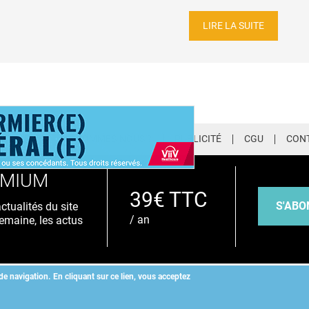
LIRE LA SUITE
LETTER
QUI SOMMES-NOUS ?
PUBLICITÉ
CGU
CON
EMIUM
39€ TTC
S'ABO
tualités du site
/ an
emaine, les actus
de navigation.
En cliquant sur ce lien, vous acceptez
Copyright
©
2026 ALLIEDHEALTH