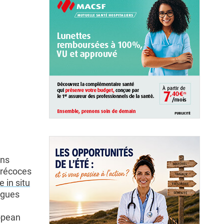
ins
 précoces
 in situ
ogues
opean