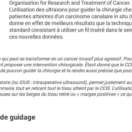
Organisation for Research and Treatment of Cancer.
L'utilisation des ultrasons pour guider la chirurgie che
patientes atteintes d'un carcinome canalaire in situ 
donne en effet de meilleurs résultats que la techniq
standard consistant à utiliser un fil inséré dans le sei
ces nouvelles données.
qui peut se transformer en un cancer invasif plus agressif. Pour
nt proposer une intervention chirurgicale. Étant donné que le CCI
e pouvoir guider la chirurgie et la rendre aussi précise que poss
toire (ou
IOUS : intraoperative ultrasound
), permet justement au
aire, tout en retirant tout le tissu atteint par le CCIS. L'utilisat
ses sur les berges du tissu retiré ou « marges positives » ce qui
l de guidage