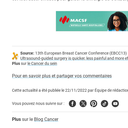
Source:
13th European Breast Cancer Conference (EBCC13) 
Ultrasound-guided surgery is quicker, less painful and more ef
Plus
sur
le Cancer du sein
Pour en savoir plus et partager vos commentaires
Cette actualité a été publiée le
22/11/2022
par
Équipe de rédactio
Facebook
Twitter
Pinterest
Tiktok
Youtub
Vous pouvez nous suivre sur :
Plus
sur le
Blog Cancer