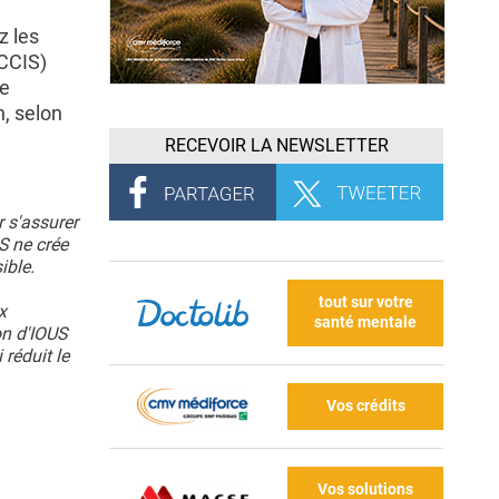
z les
(CCIS)
ue
n, selon
RECEVOIR LA NEWSLETTER
 s'assurer
S ne crée
ible.
tout sur votre
x
santé mentale
ion d'IOUS
 réduit le
Vos crédits
Vos solutions