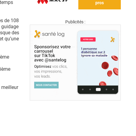
u temps
pros
ès de 108
Publicités :
e guidage
orsque des
 et qu’une
xième
xième
 meilleur