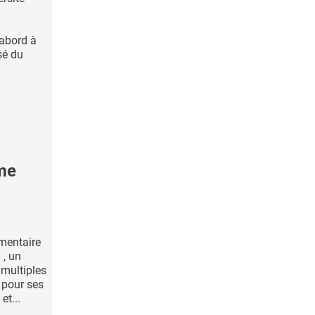
’abord à
sé du
me
mentaire
 , un
 multiples
 pour ses
t...