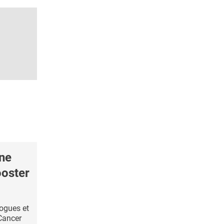
ne
ooster
ogues et
Cancer