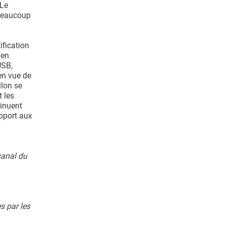
 Le
 beaucoup
ification
 en
USB,
en vue de
llon se
t les
tinuent
apport aux
canal du
s par les