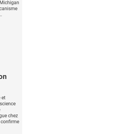
u Michigan
écanisme
..
on
 et
nscience
e
igue chez
, confirme