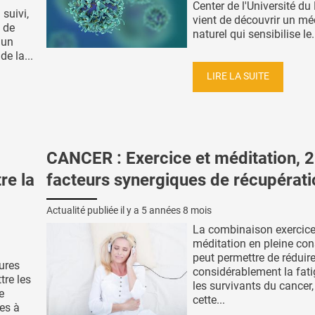
Center de l'Université d
 suivi,
vient de découvrir un m
 de
naturel qui sensibilise le.
 un
de la...
LIRE LA SUITE
CANCER : Exercice et méditation, 2
re la
facteurs synergiques de récupérati
Actualité publiée il y a
5 années 8 mois
La combinaison exercice
méditation en pleine co
peut permettre de réduir
ures
considérablement la fat
tre les
les survivants du cancer
e
cette...
es à