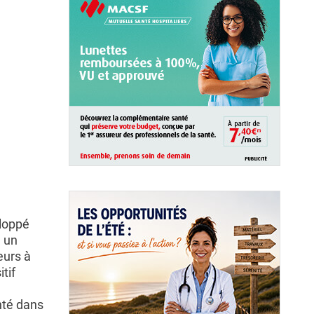
eloppé
, un
eurs à
tif
nté dans