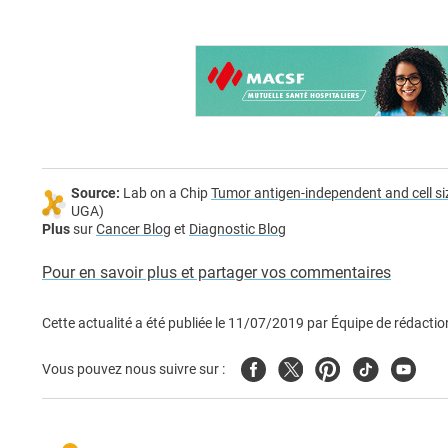
Source:
Lab on a Chip
Tumor antigen-independent and cell size
UGA)
Plus
sur
Cancer Blog
et
Diagnostic Blog
Pour en savoir plus et partager vos commentaires
Cette actualité a été publiée le
11/07/2019
par
Équipe de rédactio
Facebook
Twitter
Pinterest
Tiktok
Youtub
Vous pouvez nous suivre sur :