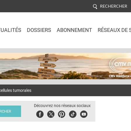
RECHERCHER
UALITÉS
DOSSIERS
ABONNEMENT
RÉSEAUX DE 
Jump to navigation
cellules tumorales
Découvrez nos réseaux sociaux
Facebook
Twitter
Pinterest
Tiktok
Youbute