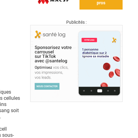
pros
Publicités :
tiques
s cellules
fins
sang soit
.
cell
s sous-