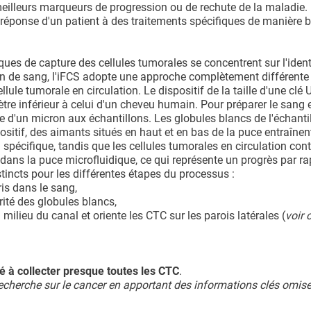
meilleurs marqueurs de progression ou de rechute de la maladie.
 réponse d'un patient à des traitements spécifiques de manière
ques de capture des cellules tumorales se concentrent sur l'ident
on de sang, l'iFCS adopte une approche complètement différente
llule tumorale en circulation. Le dispositif de la taille d'une clé 
re inférieur à celui d'un cheveu humain. Pour préparer le sang 
lle d'un micron aux échantillons. Les globules blancs de l'échanti
spositif, des aimants situés en haut et en bas de la puce entraînen
spécifique, tandis que les cellules tumorales en circulation con
 dans la puce microfluidique, ce qui représente un progrès par r
stincts pour les différentes étapes du processus :
ris dans le sang,
rité des globules blancs,
milieu du canal et oriente les CTC sur les parois latérales (
voir 
té à collecter presque toutes les CTC
.
cherche sur le cancer en apportant des informations clés omise