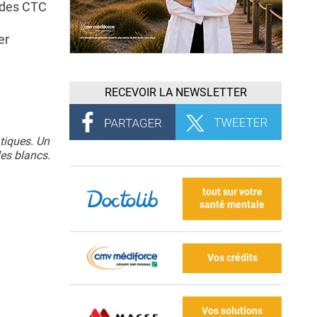
t des CTC
er
RECEVOIR LA NEWSLETTER
tiques. Un
les blancs.
tout sur votre
santé mentale
Vos crédits
Vos solutions