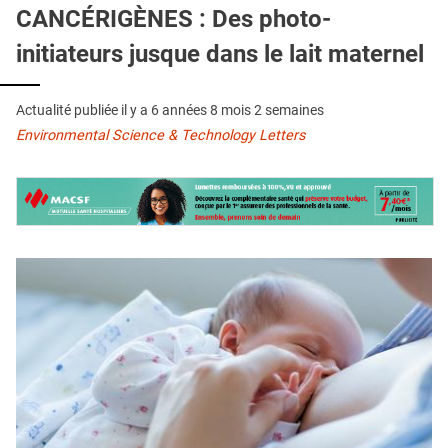
QUI SOMMES-NOUS ?
CANCÉRIGÈNES : Des photo-
initiateurs jusque dans le lait maternel
PUBLICITÉ
CONDITIONS GÉNÉRALES
Actualité publiée il y a
6 années 8 mois 2 semaines
CONTACT
Environmental Science & Technology Letters
CRÉDITS