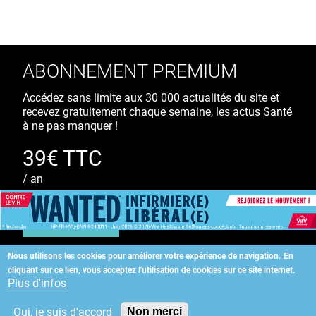
ABONNEMENT PREMIUM
Accédez sans limite aux 30 000 actualités du site et
recevez gratuitement chaque semaine, les actus Santé
à ne pas manquer !
39€ TTC
/ an
S'ABONNER
Nous utilisons les cookies pour améliorer votre expérience de navigation.
En
cliquant sur ce lien, vous acceptez l'utilisation de cookies sur ce site internet.
Copyright
©
2026 ALLIEDHEALTH
Plus d'infos
Oui, je suis d'accord
Non merci
KAURIWEB