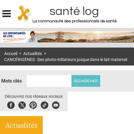
santé log
La communauté des professionnels de santé
Jump to navigation
MON COMPTE
ABONNEMENT
Accueil
>
Actualités
>
S'ABONNER À LA REVUE SOIN À DOMICILE
CANCÉRIGÈNES : Des photo-initiateurs jusque dans le lait maternel
ACTUS
DOSSIERS
Mots clés
RÉSEAUX
Découvrez nos réseaux sociaux
E-REVUE SAD
Facebook
Twitter
Pinterest
Tiktok
Youbute
THÉMA
Actualités
L'APP