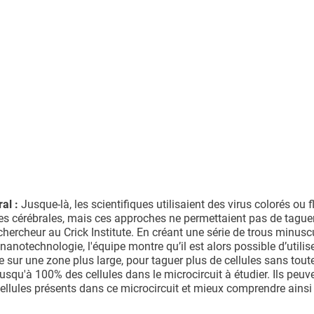
al :
Jusque-là, les scientifiques utilisaient des virus colorés ou f
ules cérébrales, mais ces approches ne permettaient pas de tague
, chercheur au Crick Institute. En créant une série de trous minusc
 nanotechnologie, l'équipe montre qu’il est alors possible d’utilis
 sur une zone plus large, pour taguer plus de cellules sans toute
squ'à 100% des cellules dans le microcircuit à étudier. Ils peuv
ellules présents dans ce microcircuit et mieux comprendre ainsi 