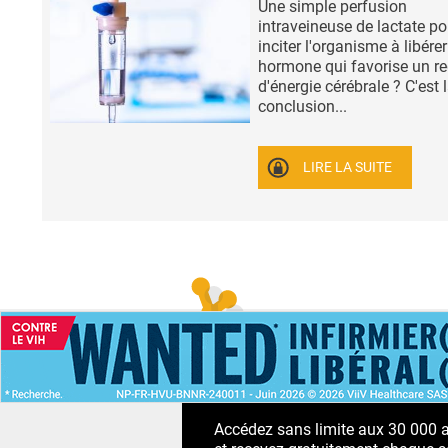
Une simple perfusion
intraveineuse de lactate po
inciter l'organisme à libére
hormone qui favorise un r
d'énergie cérébrale ? C'est 
conclusion...
LIRE LA SUITE
ACCUEIL
NEWS
ABONNEMENT PR
Accédez sans limite aux 30 000 ac