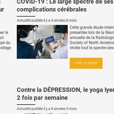
s
COVID-19 : Le large spectre de ses
ur
complications cérébrales
Actualité publiée il y a
4 années 8 mois
Cette grande étude intern
er le
présentée lors de la Réu
ut
annuelle de la Radiologi
ipe du
Society of North Americ
College
révèle tout le spectre des.
LIRE LA SUITE
Contre la DÉPRESSION, le yoga lye
2 fois par semaine
Actualité publiée il y a
9 années 5 mois