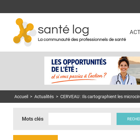
santé log
ACT
La communauté des professionnels de santé
Accueil
>
Actualités
>
CERVEAU : Ils cartographient les microcir
Mots clés