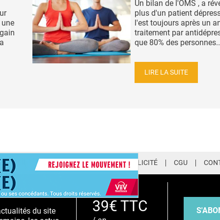
Un bilan de l'OMS , a rév
ur
plus d'un patient dépress
r une
l'est toujours après un a
egain
traitement par antidépre
la
que 80% des personnes..
LIRE LA SUITE
LETTER
QUI SOMMES-NOUS ?
PUBLICITÉ
CGU
CON
EMIUM
39€ TTC
S'ABO
tualités du site