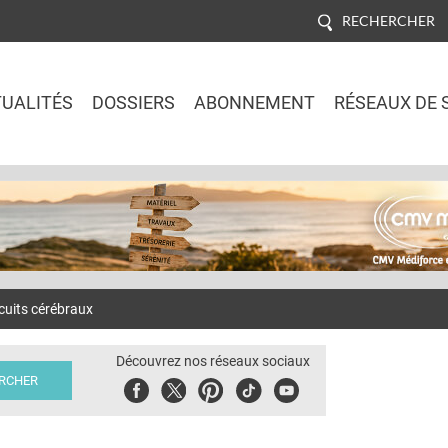
RECHERCHER
UALITÉS
DOSSIERS
ABONNEMENT
RÉSEAUX DE 
Jump to navigation
cuits cérébraux
Découvrez nos réseaux sociaux
Facebook
Twitter
Pinterest
Tiktok
Youbute