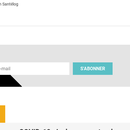
n Santélog
e
 e-mail
S'ABONNER