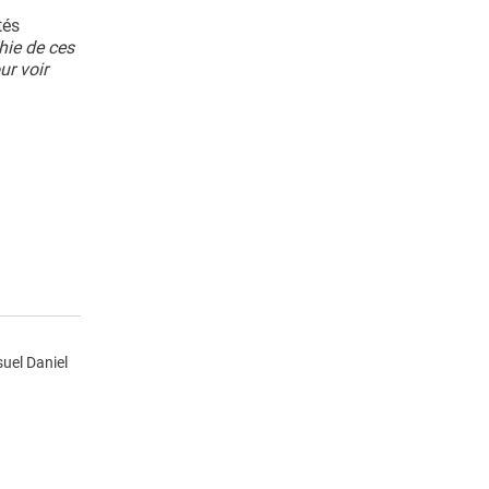
tés
hie de ces
ur voir
suel Daniel