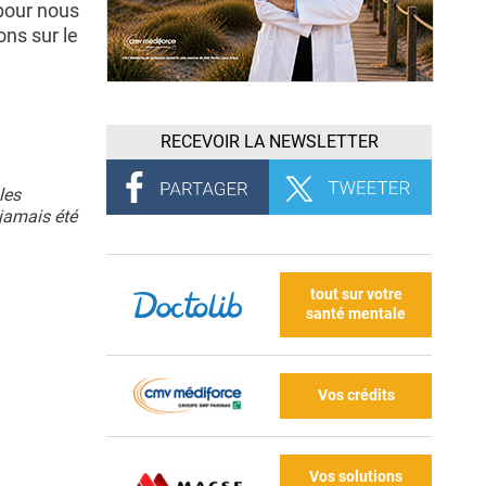
pour nous
ons sur le
RECEVOIR LA NEWSLETTER
les
 jamais été
tout sur votre
santé mentale
Vos crédits
Vos solutions