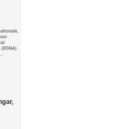
ationale,
nion
cal
a (RSNA)
..
ngar,