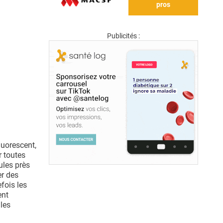
pros
Publicités :
luorescent,
r toutes
ules près
er des
fois les
ent
les