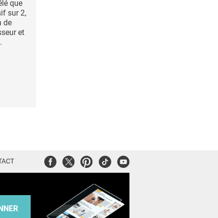
élé que
if sur 2,
n de
sseur et
.
Facebook
Twitter
Pinterest
Tiktok
Youtube
TACT
NNER