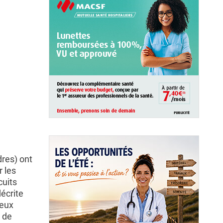
dres) ont
 les
cuits
écrite
ieux
 de