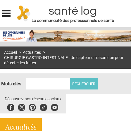
santé log
La communauté des professionnels de santé
Jump to navigation
MON COMPTE
ABONNEMENT
Accueil
>
Actualités
>
S'ABONNER À LA REVUE SOIN À DOMICILE
CHIRURGIE GASTRO-INTESTINALE : Un capteur ultrasonique pour
détecter les fuites
ACTUS
DOSSIERS
Mots clés
RÉSEAUX
Découvrez nos réseaux sociaux
E-REVUE SAD
Facebook
Twitter
Pinterest
Tiktok
Youbute
THÉMA
L'APP
Actualités