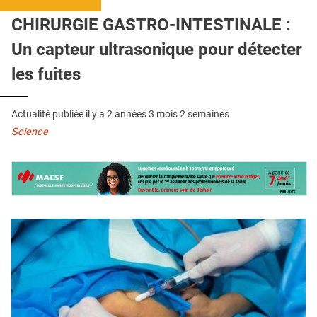
QUI SOMMES-NOUS ?
CHIRURGIE GASTRO-INTESTINALE :
PUBLICITÉ
Un capteur ultrasonique pour détecter
CONDITIONS GÉNÉRALES
les fuites
CONTACT
Actualité publiée il y a
2 années 3 mois 2 semaines
CRÉDITS
Science