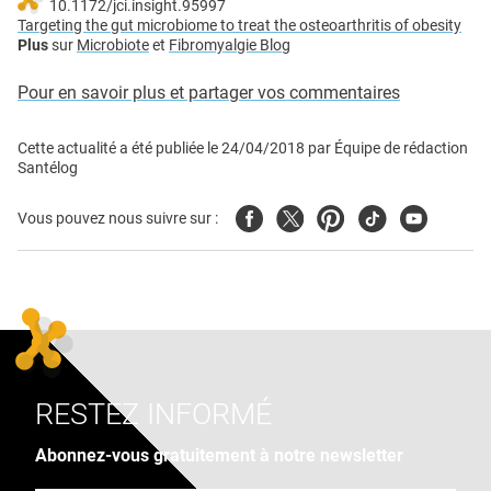
10.1172/jci.insight.95997
Targeting the gut microbiome to treat the osteoarthritis of obesity
Plus
sur
Microbiote
et
Fibromyalgie Blog
Pour en savoir plus et partager vos commentaires
Cette actualité a été publiée le
24/04/2018
par
Équipe de rédaction
Santélog
Facebook
Twitter
Pinterest
Tiktok
Youtube
Vous pouvez nous suivre sur :
RESTEZ INFORMÉ
Abonnez-vous gratuitement à notre newsletter
Adresse e-mail