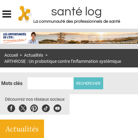
santé log
La communauté des professionnels de santé
Jump to navigation
MON COMPTE
ABONNEMENT
Accueil
>
Actualités
>
S'ABONNER À LA REVUE SOIN À DOMICILE
ARTHROSE : Un probiotique contre l’inflammation systémique
ACTUS
DOSSIERS
Mots clés
RÉSEAUX
Découvrez nos réseaux sociaux
E-REVUE SAD
Facebook
Twitter
Pinterest
Tiktok
Youbute
THÉMA
Actualités
L'APP