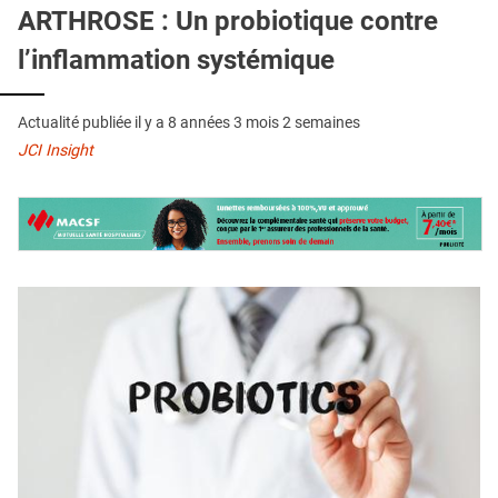
QUI SOMMES-NOUS ?
ARTHROSE : Un probiotique contre
l’inflammation systémique
PUBLICITÉ
CONDITIONS GÉNÉRALES
Actualité publiée il y a
8 années 3 mois 2 semaines
CONTACT
JCI Insight
CRÉDITS