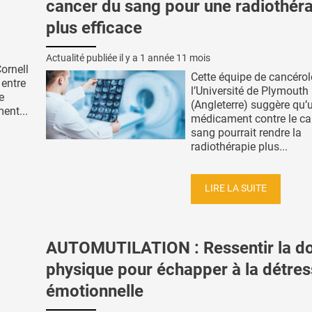
cancer du sang pour une radiothér
plus efficace
Actualité publiée il y a
1 année 11 mois
Cornell
Cette équipe de cancéro
 entre
l’Université de Plymouth
e
(Angleterre) suggère qu’
ent...
médicament contre le ca
sang pourrait rendre la
radiothérapie plus...
LIRE LA SUITE
AUTOMUTILATION : Ressentir la do
physique pour échapper à la détre
émotionnelle