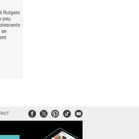
té Rutgers
n peu
olescents
 se
ent
Facebook
Twitter
Pinterest
Tiktok
Youtube
TACT