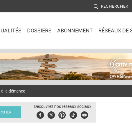
RECHERCHER
UALITÉS
DOSSIERS
ABONNEMENT
RÉSEAUX DE 
Jump to navigation
 à la démence
Découvrez nos réseaux sociaux
Facebook
Twitter
Pinterest
Tiktok
Youbute