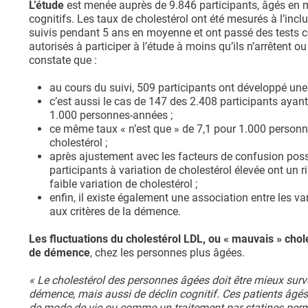
L’étude
est menée auprès de 9.846 participants, âgés en 
cognitifs. Les taux de cholestérol ont été mesurés à l’inclu
suivis pendant 5 ans en moyenne et ont passé des tests c
autorisés à participer à l’étude à moins qu’ils n’arrêtent 
constate que :
au cours du suivi, 509 participants ont développé un
c’est aussi le cas de 147 des 2.408 participants ayant
1.000 personnes-années ;
ce même taux « n’est que » de 7,1 pour 1.000 personne
cholestérol ;
après ajustement avec les facteurs de confusion possib
participants à variation de cholestérol élevée ont un 
faible variation de cholestérol ;
enfin, il existe également une association entre les va
aux critères de la démence.
Les fluctuations du cholestérol LDL, ou « mauvais » chol
de démence
, chez les personnes plus âgées.
« Le cholestérol des personnes âgées doit être mieux surveil
démence, mais aussi de déclin cognitif. Ces patients âgé
de mode de vie ou comme un traitement par statines perme