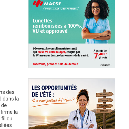
ons des
d dans la
 de
firme la
fil du
bliées