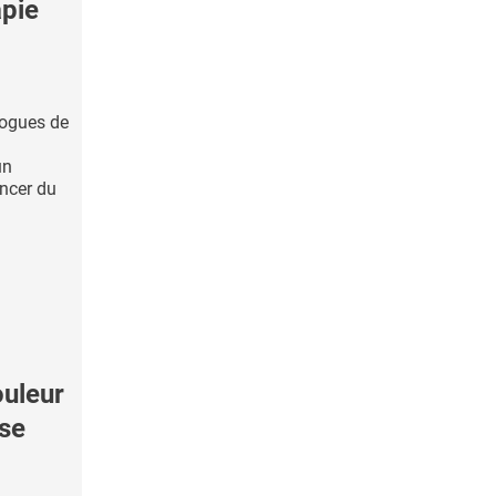
apie
logues de
un
ncer du
uleur
sse