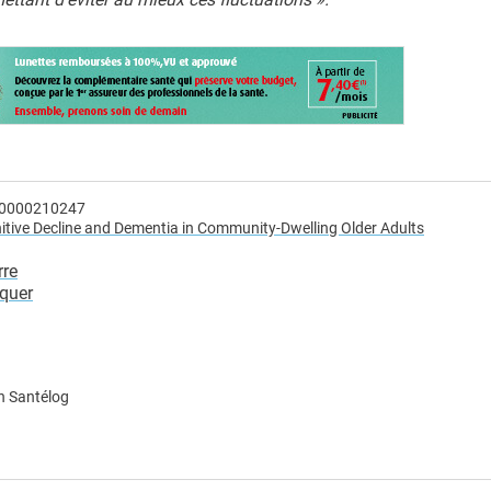
00000210247
gnitive Decline and Dementia in Community-Dwelling Older Adults
rre
iquer
n Santélog
e