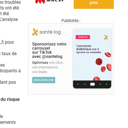
s troubles
pros
ts ont été
t été
 L’analyse
Publicités :
1,3 pour
u taux de
les
ticipants à
ndant pas
 du risque
de
ngements