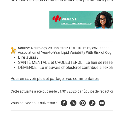
Source:
Neurology 29 Jan, 2025 DOI : 10.1212/WNL.00000
Association of Year-to-Year Lipid Variability With Risk of Co
Lire aussi :
SANTÉ MENTALE et CHOLESTÉROL : Le lien se resse
DÉMENCE : Le mauvais cholestérol contribue à l’expl
Pour en savoir plus et partager vos commentaires
Cette actualité a été publiée le
31/01/2025
par
Équipe de rédactio
Facebook
Twitter
Pinterest
Tiktok
Youtub
Vous pouvez nous suivre sur :