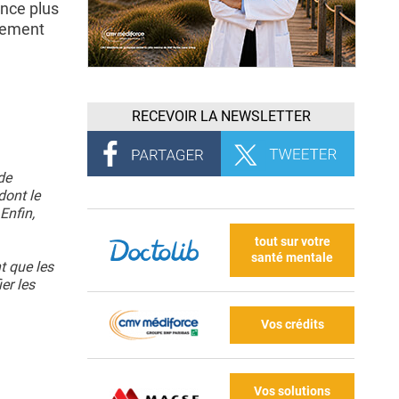
ance plus
lement
RECEVOIR LA NEWSLETTER
de
dont le
Enfin,
tout sur votre
santé mentale
t que les
er les
Vos crédits
Vos solutions