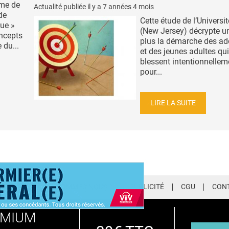
ime de
Actualité publiée il y a
7 années 4 mois
de
Cette étude de l’Universi
que »
(New Jersey) décrypte u
oncepts
plus la démarche des ad
 du...
et des jeunes adultes qui
blessent intentionnellem
pour...
LIRE LA SUITE
LETTER
QUI SOMMES-NOUS ?
PUBLICITÉ
CGU
CON
EMIUM