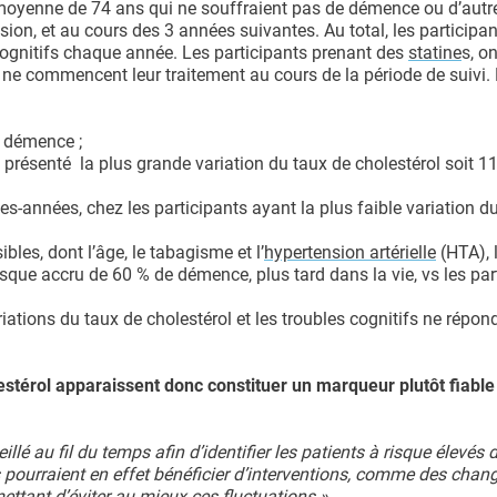
moyenne de 74 ans qui ne souffraient pas de démence ou d’autre
sion, et au cours des 3 années suivantes. Au total, les participan
ognitifs chaque année. Les participants prenant des
statine
s, on
ou ne commencent leur traitement au cours de la période de suivi.
e démence ;
 présenté la plus grande variation du taux de cholestérol soit 1
s-années, chez les participants ayant la plus faible variation d
les, dont l’âge, le tabagisme et l’
hypertension artérielle
(HTA), 
risque accru de 60 % de démence, plus tard dans la vie, vs les par
riations du taux de cholestérol et les troubles cognitifs ne répo
estérol apparaissent donc constituer un marqueur plutôt fiable
lé au fil du temps afin d’identifier les patients à risque élevés 
s pourraient en effet bénéficier d’interventions, comme des cha
ttant d’éviter au mieux ces fluctuations ».