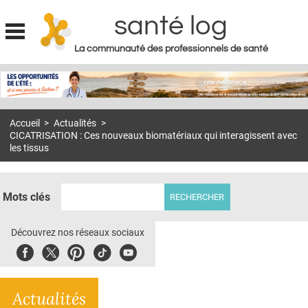
santé log
La communauté des professionnels de santé
Jump to navigation
MON COMPTE
ABONNEMENT
Accueil
>
Actualités
>
S'ABONNER À LA REVUE SOIN À DOMICILE
CICATRISATION : Ces nouveaux biomatériaux qui interagissent avec
les tissus
ACTUS
DOSSIERS
Mots clés
RÉSEAUX
Découvrez nos réseaux sociaux
E-REVUE SAD
Facebook
Twitter
Pinterest
Tiktok
Youbute
THÉMA
L'APP
Actualités