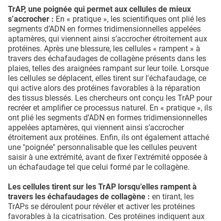
TrAP, une poignée qui permet aux cellules de mieux
s’accrocher :
En « pratique », les scientifiques ont plié les
segments d’ADN en formes tridimensionnelles appelées
aptamères, qui viennent ainsi s’accrocher étroitement aux
protéines. Après une blessure, les cellules « rampent » à
travers des échafaudages de collagène présents dans les
plaies, telles des araignées rampant sur leur toile. Lorsque
les cellules se déplacent, elles tirent sur l'échafaudage, ce
qui active alors des protéines favorables à la réparation
des tissus blessés. Les chercheurs ont conçu les TrAP pour
recréer et amplifier ce processus naturel. En « pratique », ils
ont plié les segments d’ADN en formes tridimensionnelles
appelées aptamères, qui viennent ainsi s’accrocher
étroitement aux protéines. Enfin, ils ont également attaché
une "poignée" personnalisable que les cellules peuvent
saisir à une extrémité, avant de fixer l'extrémité opposée à
un échafaudage tel que celui formé par le collagène.
Les cellules tirent sur les TrAP lorsqu’elles rampent à
travers les échafaudages de collagène :
en tirant, les
TrAPs se déroulent pour révéler et activer les protéines
favorables à la cicatrisation. Ces protéines indiquent aux