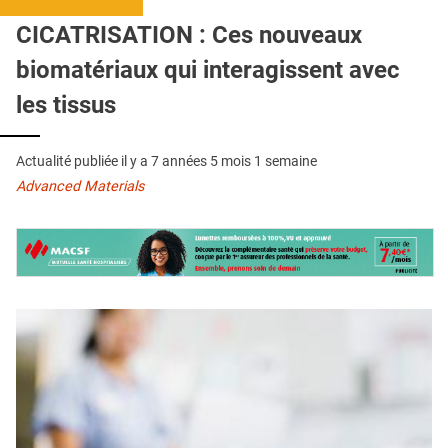
QUI SOMMES-NOUS ?
CICATRISATION : Ces nouveaux
PUBLICITÉ
biomatériaux qui interagissent avec
CONDITIONS GÉNÉRALES
les tissus
CONTACT
Actualité publiée il y a
7 années 5 mois 1 semaine
CRÉDITS
Advanced Materials