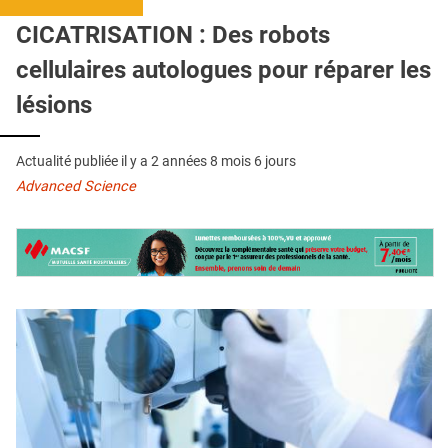
QUI SOMMES-NOUS ?
CICATRISATION : Des robots
PUBLICITÉ
cellulaires autologues pour réparer les
CONDITIONS GÉNÉRALES
lésions
CONTACT
Actualité publiée il y a
2 années 8 mois 6 jours
CRÉDITS
Advanced Science