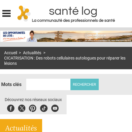
santé log
La communauté des professionnels de santé
Jump to navigation
MON COMPTE
ABONNEMENT
Accueil
>
Actualités
>
S'ABONNER À LA REVUE SOIN À DOMICILE
CICATRISATION : Des robots cellulaires autologues pour réparer les
lésions
ACTUS
DOSSIERS
Mots clés
RÉSEAUX
Découvrez nos réseaux sociaux
E-REVUE SAD
Facebook
Twitter
Pinterest
Tiktok
Youbute
THÉMA
L'APP
Actualités