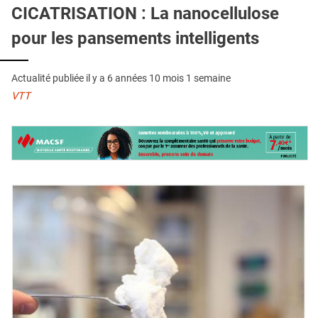
QUI SOMMES-NOUS ?
CICATRISATION : La nanocellulose
pour les pansements intelligents
PUBLICITÉ
CONDITIONS GÉNÉRALES
Actualité publiée il y a
6 années 10 mois 1 semaine
CONTACT
VTT
CRÉDITS