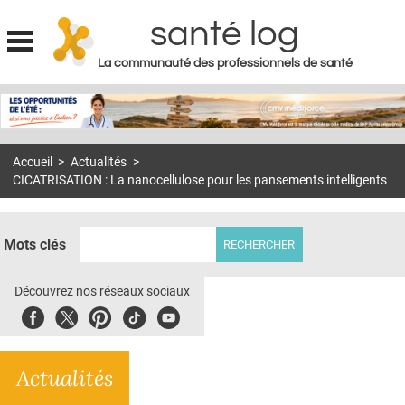
santé log
La communauté des professionnels de santé
Jump to navigation
MON COMPTE
ABONNEMENT
Accueil
>
Actualités
>
S'ABONNER À LA REVUE SOIN À DOMICILE
CICATRISATION : La nanocellulose pour les pansements intelligents
ACTUS
DOSSIERS
Mots clés
RÉSEAUX
Découvrez nos réseaux sociaux
E-REVUE SAD
Facebook
Twitter
Pinterest
Tiktok
Youbute
THÉMA
Actualités
L'APP